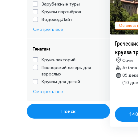
Зарубежные туры
Круизы партнёров
Водоход.Лайт
Осталось
Смотреть все
Греческие
Тематика
круиза т
действую
Круиз-лекторий
Сочи —
Пионерский лагерь для
Astoria
шенгенск
взрослых
05 дек
Круизы для детей
(10 дне
Смотреть все
Поиск
140