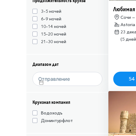
Продолжительность круиза
Любимая
3–5 ночей
Сочи —
6–9 ночей
Astoria
10–14 ночей
23 дек
15–20 ночей
(5 дней
21–30 ночей
Диапазон дат
54 
Круизная компания
Водоходъ
Донинтурфлот