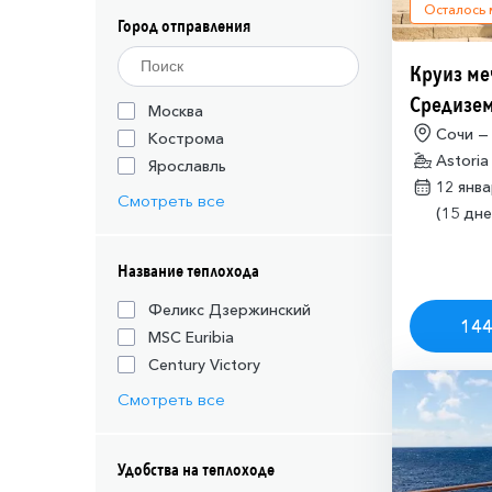
Осталось
Город отправления
Круиз ме
Средизем
Москва
(необход
Сочи —
Кострома
Astoria
разрешен
Ярославль
12 янв
Израиля (
Смотреть все
(15 дне
Название теплохода
Феликс Дзержинский
144
MSC Euribia
Century Victory
Смотреть все
Удобства на теплоходе