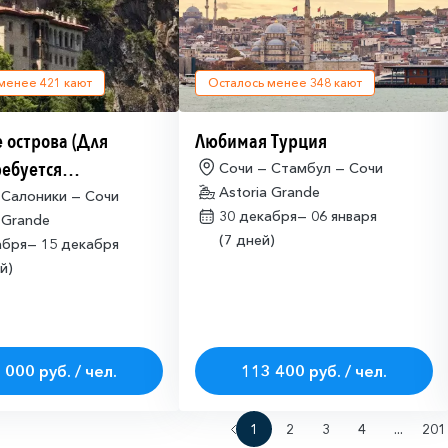
 менее
421
кают
Осталось менее
348
кают
 острова (Для
Любимая Турция
ребуется
Сочи — Стамбул — Сочи
Astoria Grande
щая многократная
 Салоники — Сочи
30 декабря—
06 января
 Grande
ая виза)
(7 дней)
абря—
15 декабря
й)
 000 руб. / чел.
113 400 руб. / чел.
1
2
3
4
...
201