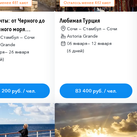
 менее
481
кают
Осталось менее
463
кают
чты: от Черного до
Любимая Турция
ного моря
Сочи — Стамбул — Сочи
Astoria Grande
имо оформлять
 Стамбул — Сочи
06 января—
12 января
 Grande
ие на посещение
(6 дней)
аря—
26 января
ETA-IL)
й)
 200 руб. / чел.
83 400 руб. / чел.