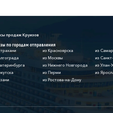
сы продаж Круизов
зы по городам отправления
страхани
из Красноярска
из Сама
олгограда
из Москвы
из Санкт
катеринбурга
из Нижнего Новгорода
из Улан-
ркутска
из Перми
из Яросл
азани
из Ростова-на-Дону