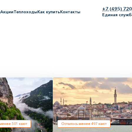
+7 (495) 72
с
Акции
Теплоходы
Как купить
Контакты
Единая служб
 менее
501
кают
Осталось менее
497
кают