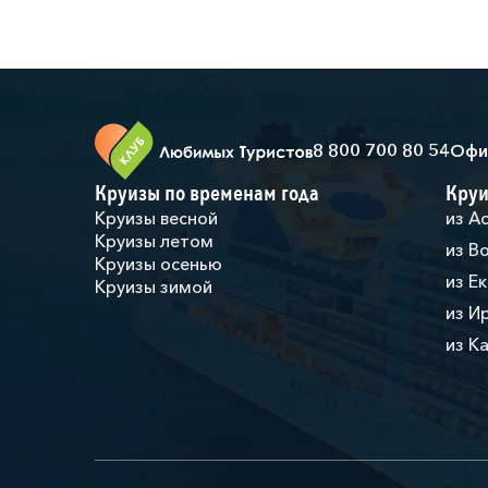
8 800 700 80 54
Офи
Круизы по временам года
Круи
Круизы весной
из А
Круизы летом
из В
Круизы осенью
из Е
Круизы зимой
из И
из К