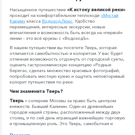
Насыщенное путешествие
«К истоку великой реки»
проходит на комфортабельном теплоходе
«Мустай
Карим»
класса
Водоход
.
Люкс
. Удобство
перемещения, интересные экскурсии, новые
впечатления и возможность быть всегда на «первой»
линии – это всё круизы с «ВодоходЪ».
В нашем путешествии вы посетите Тверь, которая
отличается самобытностью и колоритом. У вас будет
отличная возможность отдохнуть от городской суеты,
оценить гастрономическую концепцию «Родные
берега», сделать множество красивых фотографий,
попробовать местную кухню и ощутить неповторимый
колорит путешествия по реке.
Чем знаменита Тверь?
Тверь
–
соперник Москвы за право быть центром
княжеств. Бывший Калинин. Один из древнейших
городов нашей страны, расположенный между двух
столиц, и по сей день играющий важнейшую торговую
и промышленную роль. Это Тверь, самобытная и
колоритная, с множеством достопримечательностей
и богатой историей. Здесь находится Императорский