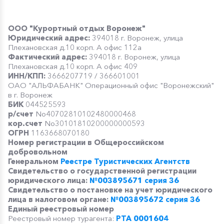
ООО "Курортный отдых Воронеж"
Юридический адрес:
394018 г. Воронеж, улица
Плехановская д.10 корп. А офис 112­а
Фактический адрес:
394018 г. Воронеж, улица
Плехановская д.10 корп. А офис 409
ИНН/КПП:
3666207719 / 366601001
ОАО "АЛЬФА­БАНК" Операционный офис "Воронежский"
в г. Воронеж
БИК
044525593
р/счет
No40702810102480000468
кор.счет
No30101810200000000593
ОГРН
1163668070180
Номер регистрации в Общероссийском
добровольном
Генеральном
Реестре Туристических Агентств
Свидетельство о государственной регистрации
юридического лица:
№003895671 серия 36
Свидетельство о постановке на учет юридического
лица в налоговом органе:
№003895672 серия 36
Единый реестровый номер
Реестровый номер турагента:
РТА 0001604