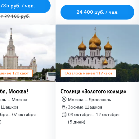
735 руб. / чел.
24 400 руб. / чел.
от 29 100 руб.
 менее
120
кают
Осталось менее
119
кают
бя, Москва!
Столица «Золотого кольца»
вль — Москва
Москва — Ярославль
а Шашков
Зосима Шашков
ября—
07 октября
08 октября—
12 октября
)
(5 дней)