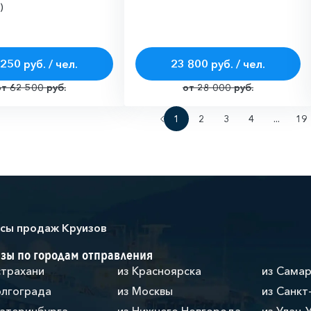
)
250 руб. / чел.
23 800 руб. / чел.
от 62 500 руб.
от 28 000 руб.
1
2
3
4
...
19
сы продаж Круизов
зы по городам отправления
страхани
из Красноярска
из Сама
олгограда
из Москвы
из Санкт