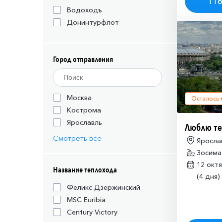
116
Водоходъ
Донинтурфлот
Город отправления
Москва
Осталось
Кострома
Ярославль
Люблю те
Смотреть все
Яросла
Зосим
12 окт
Название теплохода
(4 дня)
Феликс Дзержинский
MSC Euribia
Century Victory