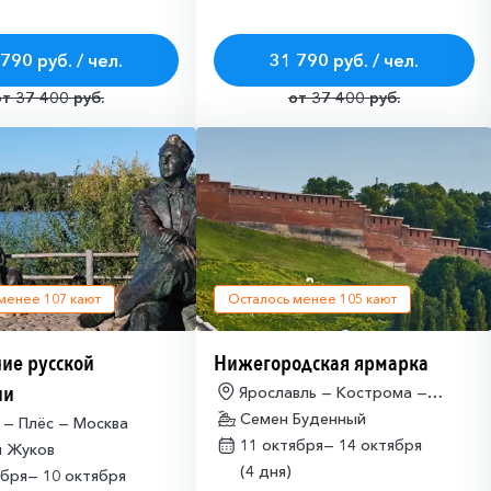
790 руб. / чел.
31 790 руб. / чел.
от 37 400 руб.
от 37 400 руб.
 менее
107
кают
Осталось менее
105
кают
ие русской
Нижегородская ярмарка
ии
Ярославль — Кострома —
Нижний
Семен Буденный
 — Плёс — Москва
11 октября—
14 октября
й Жуков
(4 дня)
ября—
10 октября