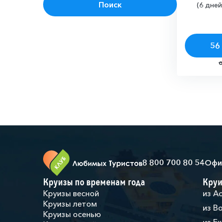
Поиск
(6 дней
56 
8 800 700 80 54
Офи
Круизы по временам года
Круи
Круизы весной
из А
Круизы летом
из В
Круизы осенью