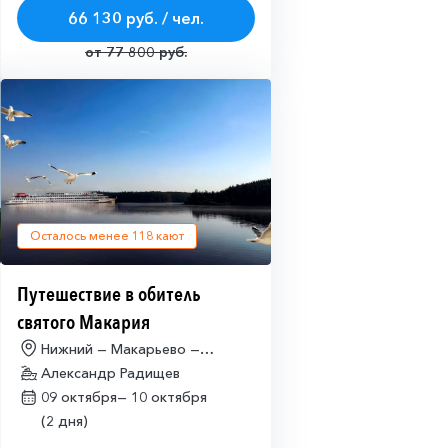
66 130 руб. / чел.
от 77 800 руб.
Осталось менее
118
кают
Путешествие в обитель
святого Макария
Нижний — Макарьево —
Нижний
Александр Радищев
09 октября—
10 октября
(2 дня)