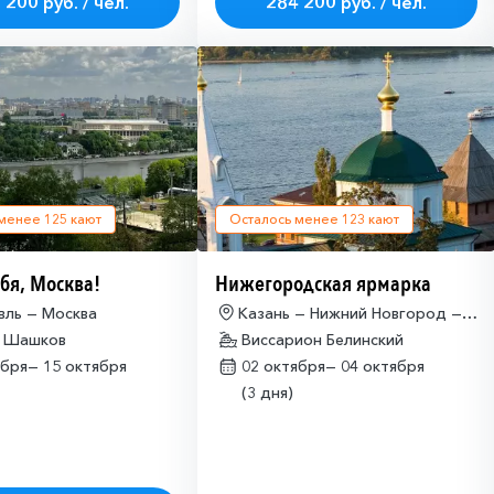
 200 руб. / чел.
284 200 руб. / чел.
 менее
125
кают
Осталось менее
123
кают
бя, Москва!
Нижегородская ярмарка
вль — Москва
Казань — Нижний Новгород —
а Шашков
Казань
Виссарион Белинский
ября—
15 октября
02 октября—
04 октября
(3 дня)