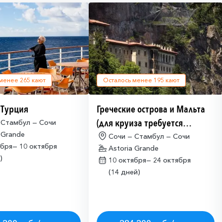
 менее
265
кают
Осталось менее
195
кают
 Турция
Греческие острова и Мальта
(для круиза требуется
 Стамбул — Сочи
 Grande
действующая многократная
Сочи — Стамбул — Сочи
ября—
10 октября
Astoria Grande
шенгенская виза)
)
10 октября—
24 октября
(14 дней)