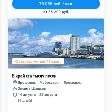
75 055 руб. / чел.
от 88 300 руб.
Осталось менее
46
кают
В край ста тысяч песен
Ярославль — Чебоксары — Ярославль
Зосима Шашков
14 августа—
22 августа
(9 дней)