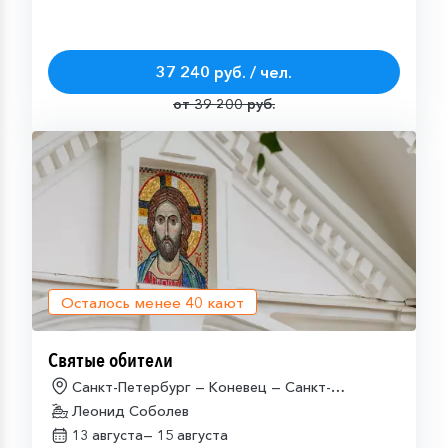
37 240 руб. / чел.
от 39 200 руб.
Осталось менее
40
кают
Святые обители
Санкт-Петербург — Коневец — Санкт-
Петербург
Леонид Соболев
13 августа—
15 августа