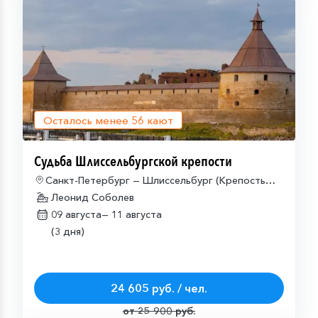
Осталось менее
56
кают
Судьба Шлиссельбургской крепости
Санкт-Петербург — Шлиссельбург (Крепость
Орешек) — Санкт-Петербург
Леонид Соболев
09 августа—
11 августа
(3 дня)
24 605 руб. / чел.
от 25 900 руб.