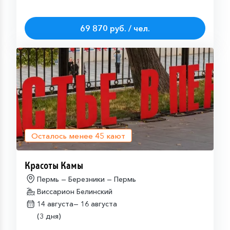
69 870 руб. / чел.
Осталось менее
45
кают
Красоты Камы
Пермь — Березники — Пермь
Виссарион Белинский
14 августа—
16 августа
(3 дня)