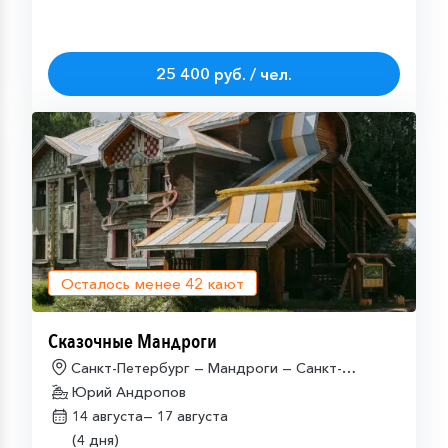
25 400 руб. / чел.
Осталось менее
42
кают
Сказочные Мандроги
Санкт-Петербург — Мандроги — Санкт-
Петербург
Юрий Андропов
14 августа—
17 августа
(4 дня)