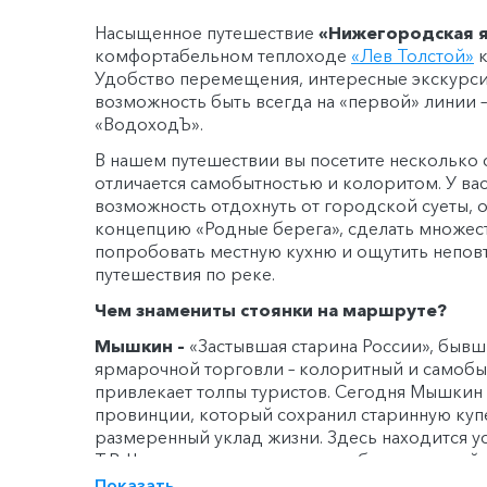
Насыщенное путешествие
«Нижегородская 
комфортабельном теплоходе
«Лев Толстой»
к
Удобство перемещения, интересные экскурси
возможность быть всегда на «первой» линии – 
«ВодоходЪ».
В нашем путешествии вы посетите несколько 
отличается самобытностью и колоритом. У вас
возможность отдохнуть от городской суеты, 
концепцию «Родные берега», сделать множес
попробовать местную кухню и ощутить непо
путешествия по реке.
Чем знамениты стоянки на маршруте?
Мышкин
–
«Застывшая старина России», бывш
ярмарочной торговли – колоритный и самоб
привлекает толпы туристов. Сегодня Мышкин 
провинции, который сохранил старинную куп
размеренный уклад жизни. Здесь находится 
Т.В. Чистова с двухэтажным особняком, музей 
мельница и, конечно же, Успенский собор.
Показать