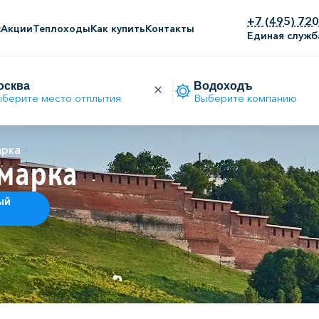
+7 (495) 72
с
Акции
Теплоходы
Как купить
Контакты
Единая служб
берите место отплытия
Выберите компанию
арка
марка
ый