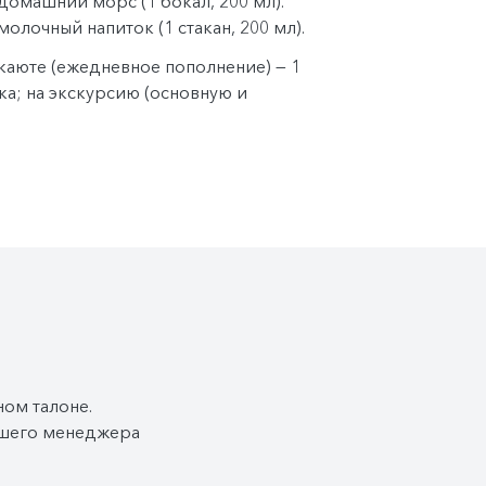
/ домашний морс (1 бокал, 200 мл).
молочный напиток (1 стакан, 200 мл).
каюте (ежедневное пополнение) — 1
ека; на экскурсию (основную и
ка (0,5 л) на человека во всех
тупный стол с горячими напитками.
 00:00.
 коктейль предлагается в одном из
ние времени работы бара.
ой
право изменить систему питания.
ном талоне.
Вашего менеджера