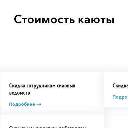
гда ставшая главным
есь призывали на царство
Стоимость каюты
. В Костроме находится
цким собором, пожарная
стромской женский
ый в 1426 году.
руизных путешествий,
ой бархатного сезона. На
 начнут появляться
тематические мероприятия,
ной гастрономической
ание осени вместе с
Скидка сотрудникам силовых
Скидка
ведомств
Подро
Подробнее