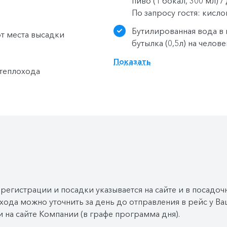
пиво (1 бокал, 300 мл) 
По запросу гостя: кисло
Бутилированная вода в 
от места высадки
бутылка (0,5л) на челов
дополнительную) 1 бутыл
Показать
каютах.
 теплохода
Кофе-станция — общедос
Время работы: с 6:00 до
Фиточай и кислородный
баров теплохода в тече
Компания
оставляет
за
соб
 регистрации и посадки указывается на сайте и в посадоч
хода можно уточнить за день до отправления в рейс у 
 на сайте Компании (в графе программа дня).