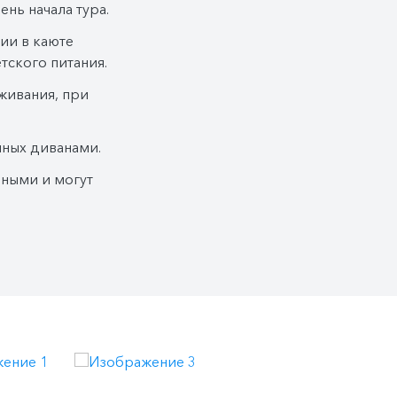
ень начала тура.
вии в каюте
тского питания.
живания, при
нных диванами.
ьными и могут