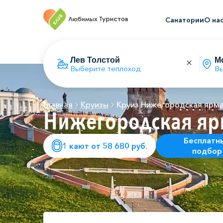
Санатории
О на
Выберите теплоход
Вы
Главная
Круизы
Круиз Нижегородская ярм
Нижегородская яр
Бесплатн
1 кают от 58 680 руб.
подбор