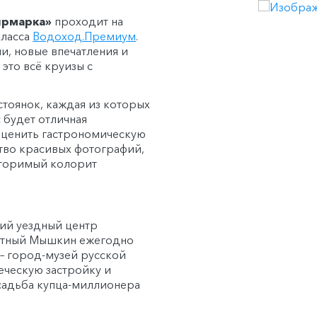
ярмарка»
проходит на
ласса
Водоход
.
Премиум
.
и, новые впечатления и
это всё круизы с
стоянок, каждая из которых
 будет отличная
оценить гастрономическую
тво красивых фотографий,
вторимый колорит
ий уездный центр
ытный Мышкин ежегодно
– город-музей русской
еческую застройку и
усадьба купца-миллионера
русских валенок, старинная