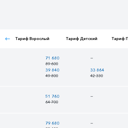
Тариф Взрослый
Тариф Детский
Тариф 
—
71 680
89 600
39 840
33 864
49 800
42 330
—
51 760
64 700
—
79 680