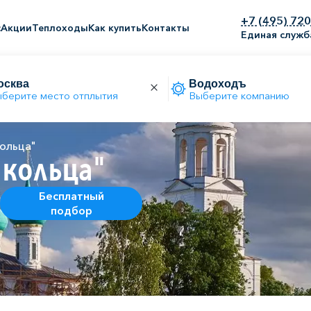
+7 (495) 72
с
Акции
Теплоходы
Как купить
Контакты
Единая служб
берите место отплытия
Выберите компанию
ольца"
 кольца"
Бесплатный
подбор