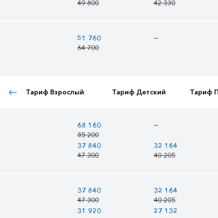
49 800
42 330
—
51 760
64 700
Тариф Взрослый
Тариф Детский
Тариф 
—
68 160
85 200
37 840
32 164
47 300
40 205
37 840
32 164
47 300
40 205
31 920
27 132