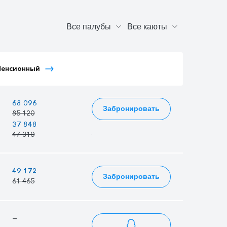
Тариф Иностранный
Тариф Иностранный
Пенсионный
Детский
Взрослый
—
68 096
77 414
Забронировать
85 120
96 768
37 848
36 574
43 027
47 310
45 717
53 784
—
49 172
55 901
Забронировать
61 465
69 876
—
—
86 054