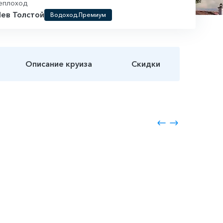
еплоход
ев Толстой
Водоход.Премиум
Описание круиза
Скидки