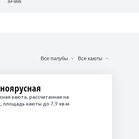
37 905
36 629
43 092
дноярусная
ная каюта, рассчитанная на
, площадь каюты до 7,9 кв.м.