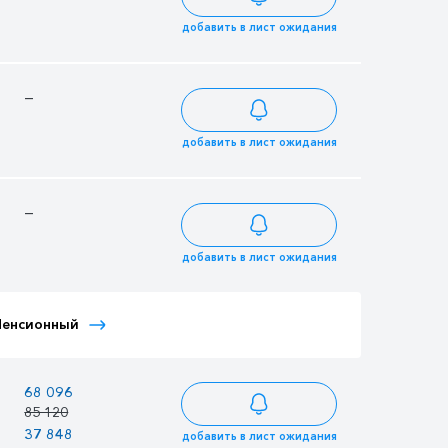
107 568
добавить в лист ожидания
—
—
71 021
88 776
добавить в лист ожидания
—
—
66 701
83 376
добавить в лист ожидания
Тариф Иностранный
Тариф Иностранный
Пенсионный
Детский
Взрослый
—
68 096
77 414
85 120
96 768
37 848
36 574
43 027
добавить в лист ожидания