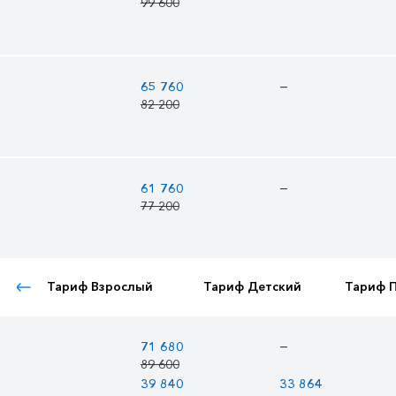
99 600
—
65 760
82 200
—
61 760
77 200
Тариф Взрослый
Тариф Детский
Тариф 
—
71 680
89 600
39 840
33 864