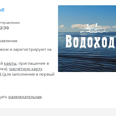
ье
тправление
2:30
равления.
гажом и зарегистрируют на
ей
каюты
, приглашение в
ика),
расчётную карту
й
(для заполнения в первый
дать
развлекательная