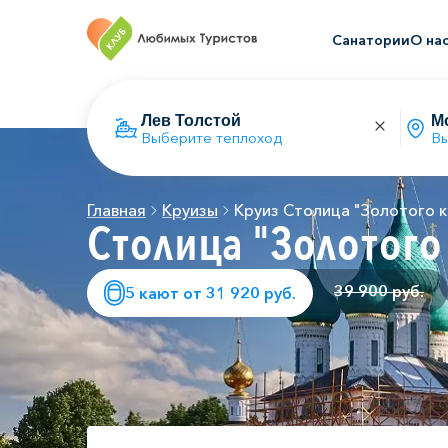
Санатории
О на
Выберите теплоход
Вы
Главная
Круизы
Круиз Столица "Золотого к
Столица "Золотого
39 900 руб.
5 кают от 31 920 руб.