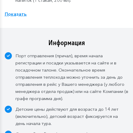
напиток (1 стакан, 200 мл).
Расширенный тариф.
Фиксированная рассадка в
Показать
ресторане «Онега» на средней палу
бе
,
количество
мест ограничено
.
Для кают класса «Люкс» расширенный тариф
предусмотрен по умолчанию.
Информация
Завтрак:
шведский стол или заказная система с
Порт отправления (причал), время начала
элементами шведского стола. Включены напитки
регистрации и посадки указывается на сайте и в
без ограничения: вода, сок, чай, кофе. В рейсах до
посадочном талоне. Окончательное время
4-х дней при ранней высадке в день прибытия
отправления теплохода можно уточнить за день до
завтрак континентальный;
отправления в рейс у Вашего менеджера (у любого
Обед:
заказная система питания, выбор блюд со 2-
менеджера отдела продаж) или на сайте Компании (в
го дня круиза. Включены напитки без ограничения:
графе программа дня).
вода, чай, кофе, морс;
Детские цены действуют для возраста до 14 лет
Ужин:
заказная система питания, выбор блюд со 2-
(включительно), детский возраст фиксируется на
го дня круиза. Включены напитки без ограничения:
день начала тура.
вода, чай, кофе, кисломолочный напиток – 1 стакан