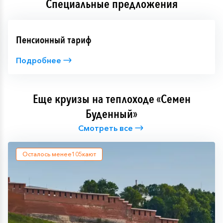
Специальные предложения
городок с исторической застройкой. Здесь находится
гора Вшиха с археологическим памятником
«Тетюшинское городище II», Краеведческий музей,
собор Казанской Божией Матери, датируемый 1777
Пенсионный тариф
годом, и музей истории рыболовства.
Подробнее
Еще круизы на теплоходе «Семен
Буденный»
Смотреть все
Осталось менее
105
кают