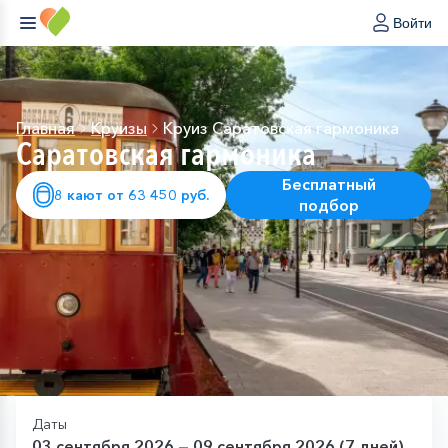
Войти
Главная
Круизы
Круиз Саратовская гармоника
Саратовская гармоника
Бесплатный
8 кают от 63 450 руб.
подбор
Даты
03 сентября 2026 — 09 сентября 2026 (7 дней)