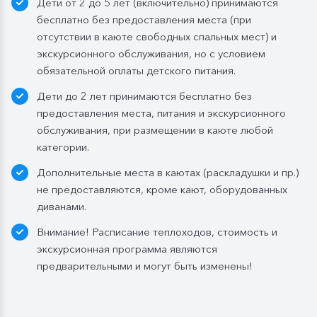
Дети от 2 до 5 лет (включительно) принимаются
200 мл. по запросу. На выбор: вино красное / белое
бесплатно без предоставления места (при
/ игристое (1 бокал, 125 мл) / водка (1 рюмка, 50
отсутствии в каюте свободных спальных мест) и
Бутилированная вода в каюте:
экскурсионного обслуживания, но с условием
Каюты класса «Люкс»:
ежедневное пополнение —
обязательной оплаты детского питания.
1 бутылка (0,5 л.) в день;
Дети до 2 лет принимаются бесплатно без
Стандартные каюты:
без пополнений, только в
предоставления места, питания и экскурсионного
день посадки:
обслуживания, при размещении в каюте любой
— в рейсах до 4 дней включительно: 1 бутылка (0,5
категории.
л.) при одноместном размещении, 1 бутылка (1,5 л.)
Дополнительные места в каютах (раскладушки и пр.)
в 2- и 3-местном размещении;
не предоставляются, кроме кают, оборудованных
— в рейсах от 5 дней до 10 дней включительно: 1
диванами.
бутылка (1,5 л.);
— в рейсах от 11 до 15 дней включительно: 2
Внимание! Расписание теплоходов, стоимость и
бутылки (1,5 л.);
экскурсионная программа являются
— в рейсах от 16 до 20 дней включительно: 3
предварительными и могут быть изменены!
бутылки (1,5 л.);
— в рейсах от 21 до 25 дней: 4 бутылки (1,5 л.).
Мы оставляем за собой право изменить систему