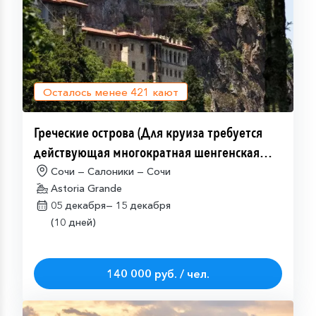
Осталось менее
421
кают
Греческие острова (Для круиза требуется
действующая многократная шенгенская
виза)
Сочи — Салоники — Сочи
Astoria Grande
05 декабря—
15 декабря
(10 дней)
140 000 руб. / чел.