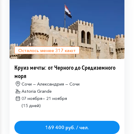
Осталось менее
317
кают
Круиз мечты: от Черного до Средиземного
моря
Сочи — Александрия — Сочи
Astoria Grande
07 ноября—
21 ноября
(15 дней)
169 400 руб. / чел.