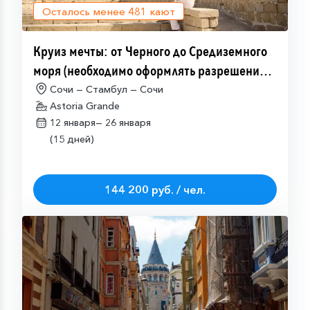
Осталось менее
481
кают
Круиз мечты: от Черного до Средиземного
моря (необходимо оформлять разрешение
на посещение Израиля (ETA-IL)
Сочи — Стамбул — Сочи
Astoria Grande
12 января—
26 января
(15 дней)
144 200 руб. / чел.