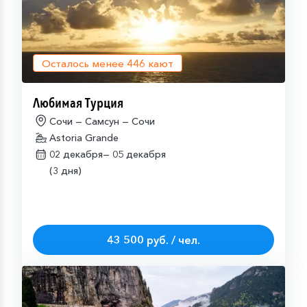
Осталось менее
446
кают
Любимая Турция
Сочи — Самсун — Сочи
Astoria Grande
02 декабря—
05 декабря
(3 дня)
43 500 руб. / чел.