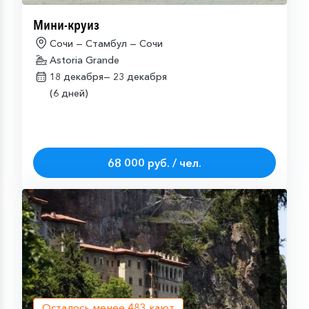
Мини-круиз
Сочи — Стамбул — Сочи
Astoria Grande
18 декабря—
23 декабря
(6 дней)
68 000 руб. / чел.
Осталось менее
483
кают