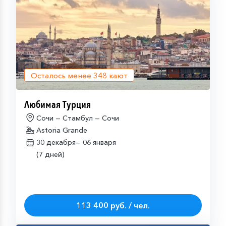
Осталось менее
348
кают
Любимая Турция
Сочи — Стамбул — Сочи
Astoria Grande
30 декабря—
06 января
(7 дней)
113 400 руб. / чел.