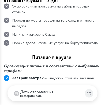
В стоимость круиза не входит
Экскурсионная программа на выбор в городах
стоянок
Проезд до места посадки на теплоход и от места
высадки
Напитки и закуски в барах
Прочие дополнительные услуги на борту теплохода
Питание в круизе
Организация питания в соответствии с выбранным
тарифом:
Завтрак: завтрак
— шведский стол или заказная
система с элементами шведского стола,
фиксированная рассадка. Включённые напитки (без
Даты отправления
ограничения): вода*, сок, чай, кофе.
Выберите даты
Полупансион (завтрак + ужин): завтрак
—