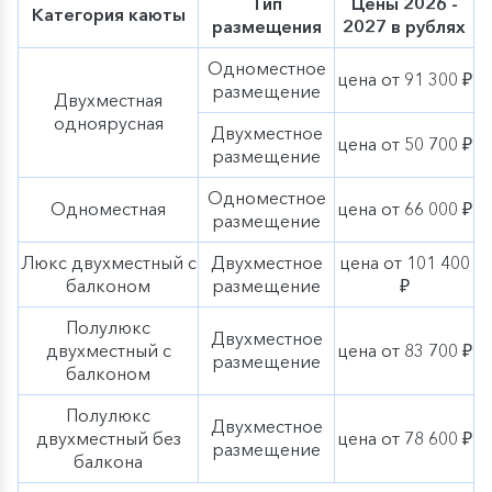
Тип
Цены 2026 -
компании с наступлением сентября начнут появляться
Категория каюты
дополнительные элементы осеннего декора,
размещения
2027 в рублях
тематические мероприятия, экскурсии и сезонное
меню нашей оригинальной гастрономической
Одноместное
цена от 91 300 ₽
концепции «Родные берега». Ощутите
очарование
размещение
Двухместная
осени вместе с «ВодоходЪ»
!
одноярусная
Двухместное
цена от 50 700 ₽
размещение
Одноместное
Одноместная
цена от 66 000 ₽
размещение
Люкс двухместный с
Двухместное
цена от 101 400
балконом
размещение
₽
Полулюкс
Двухместное
двухместный с
цена от 83 700 ₽
размещение
балконом
Полулюкс
Двухместное
двухместный без
цена от 78 600 ₽
размещение
балкона