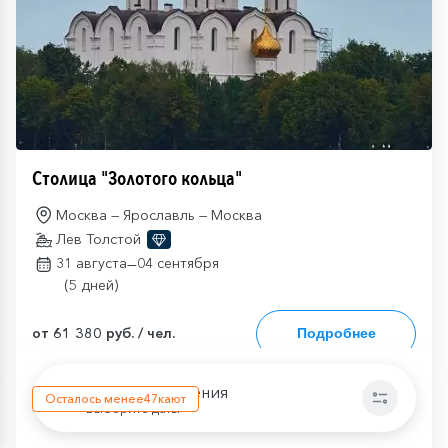
Столица "Золотого кольца"
Москва — Ярославль — Москва
Лев Толстой
—
31 августа
04 сентября
(5 дней)
от 61 380 руб. / чел.
Подробнее
Даты отправления
Осталось менее
47
кают
Выберите даты