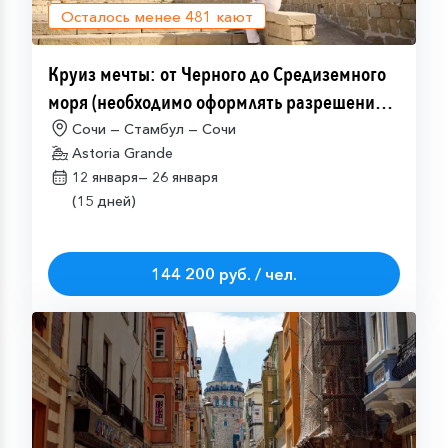
Осталось менее
481
кают
Круиз мечты: от Черного до Средиземного
моря (необходимо оформлять разрешение
на посещение Израиля (ETA-IL)
Сочи — Стамбул — Сочи
Astoria Grande
12 января—
26 января
(15 дней)
144 200 руб. / чел.