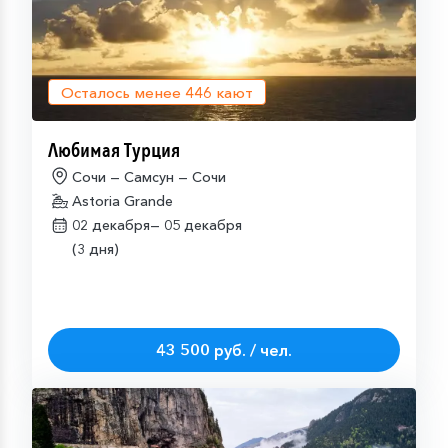
Осталось менее
446
кают
Любимая Турция
Сочи — Самсун — Сочи
Astoria Grande
02 декабря—
05 декабря
(3 дня)
43 500 руб. / чел.