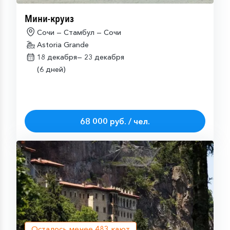
Мини-круиз
Сочи — Стамбул — Сочи
Astoria Grande
18 декабря—
23 декабря
(6 дней)
68 000 руб. / чел.
Осталось менее
483
кают