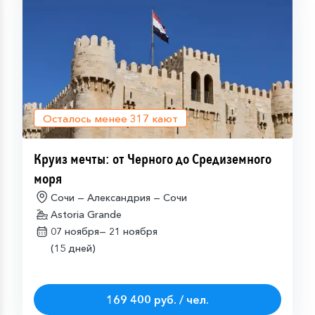
Осталось менее
317
кают
Круиз мечты: от Черного до Средиземного
моря
Сочи — Александрия — Сочи
Astoria Grande
07 ноября—
21 ноября
(15 дней)
169 400 руб. / чел.