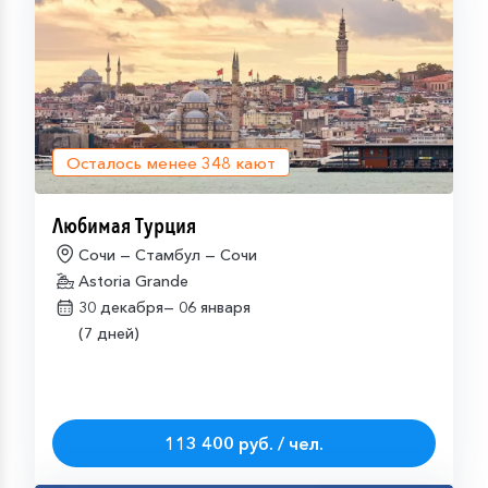
Осталось менее
348
кают
Любимая Турция
Сочи — Стамбул — Сочи
Astoria Grande
30 декабря—
06 января
(7 дней)
113 400 руб. / чел.