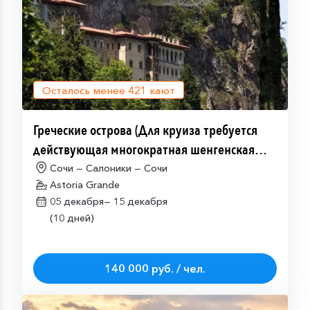
Осталось менее
421
кают
Греческие острова (Для круиза требуется
действующая многократная шенгенская
виза)
Сочи — Салоники — Сочи
Astoria Grande
05 декабря—
15 декабря
(10 дней)
140 000 руб. / чел.