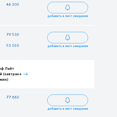
46 200
39 900
49 980
добавить в лист ожидания
—
79 530
86 037
53 020
45 790
57 358
добавить в лист ожидания
иф Лайт
Тариф Лайт
Тариф Лайт
й (завтрак+
Детский (завтрак+
Взрослый (3-
жин)
ужин)
разовое питание)
—
77 660
84 014
добавить в лист ожидания