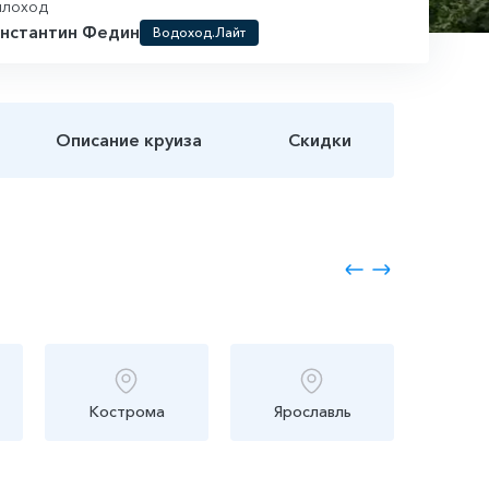
плоход
нстантин Федин
Водоход.Лайт
Описание круиза
Скидки
Кострома
Ярославль