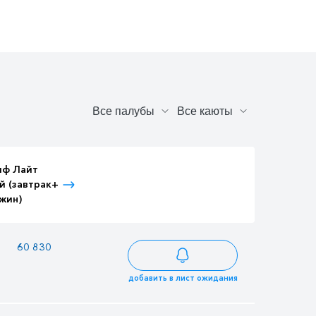
иф Лайт
Тариф Лайт
Тариф Лайт
й (завтрак+
Детский (завтрак+
Взрослый (3-
жин)
ужин)
разовое питание)
—
60 830
65 807
добавить в лист ожидания