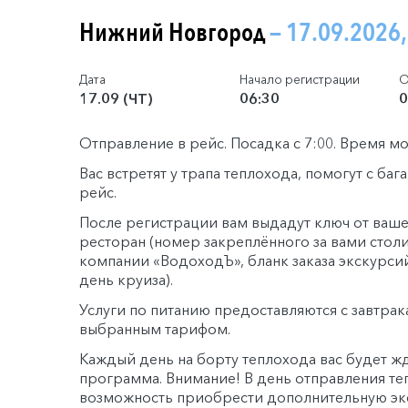
Нижний Новгород
— 17.09.2026,
Дата
Начало регистрации
О
17.09 (ЧТ)
06:30
0
Отправление в рейс. Посадка с 7:00. Время м
Вас встретят у трапа теплохода, помогут с ба
рейс.
После регистрации вам выдадут ключ от ваше
ресторан (номер закреплённого за вами столи
компании «ВодоходЪ», бланк заказа экскурси
день круиза).
Услуги по питанию предоставляются с завтрака
выбранным тарифом.
Каждый день на борту теплохода вас будет ж
программа. Внимание! В день отправления теп
возможность приобрести дополнительную э