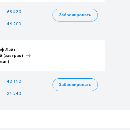
—
68 530
74 137
Забронировать
46 200
39 900
49 980
иф Лайт
Тариф Лайт
Тариф Лайт
й (завтрак+
Детский (завтрак+
Взрослый (3-
жин)
ужин)
разовое питание)
40 150
34 675
43 435
Забронировать
34 540
29 830
37 366