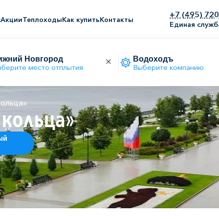
+7 (495) 72
с
Акции
Теплоходы
Как купить
Контакты
Единая служб
берите место отплытия
Выберите компанию
кольца»
 кольца»
ый