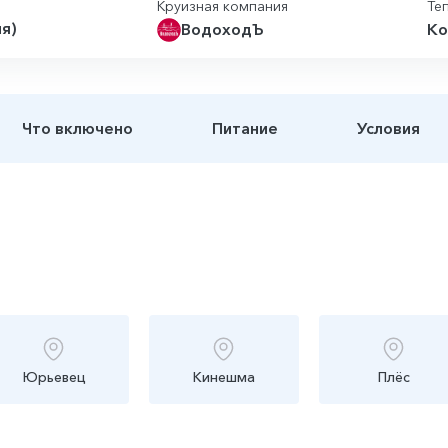
Круизная компания
Те
ня)
ВодоходЪ
Ко
Что включено
Питание
Условия
Юрьевец
Кинешма
Плёс