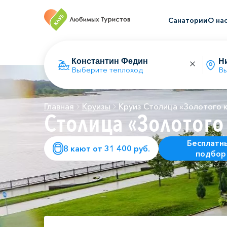
Санатории
О на
Выберите теплоход
Вы
Главная
Круизы
Круиз Столица «Золотого 
Столица «Золотого
Бесплатн
8 кают от 31 400 руб.
подбор