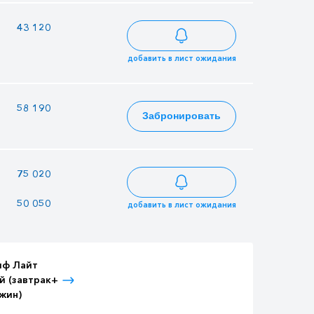
43 120
37 240
46 648
добавить в лист ожидания
—
58 190
62 951
Забронировать
—
75 020
81 158
50 050
43 225
54 145
добавить в лист ожидания
иф Лайт
Тариф Лайт
Тариф Лайт
й (завтрак+
Детский (завтрак+
Взрослый (3-
жин)
ужин)
разовое питание)