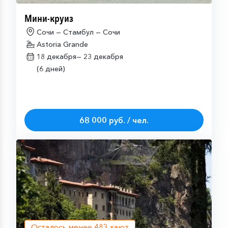
Мини-круиз
Сочи — Стамбул — Сочи
Astoria Grande
18 декабря—
23 декабря
(6 дней)
68 000 руб. / чел.
Осталось менее
483
кают