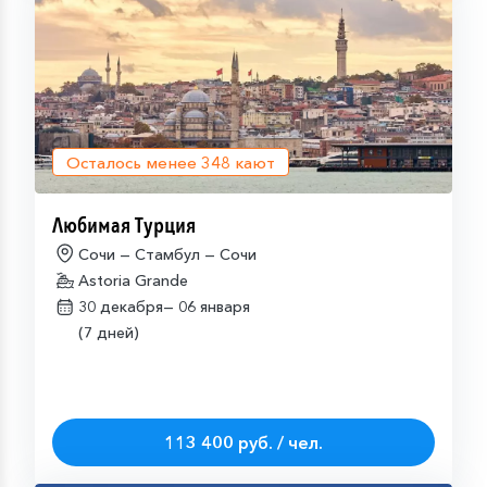
Осталось менее
348
кают
Любимая Турция
Сочи — Стамбул — Сочи
Astoria Grande
30 декабря—
06 января
(7 дней)
113 400 руб. / чел.