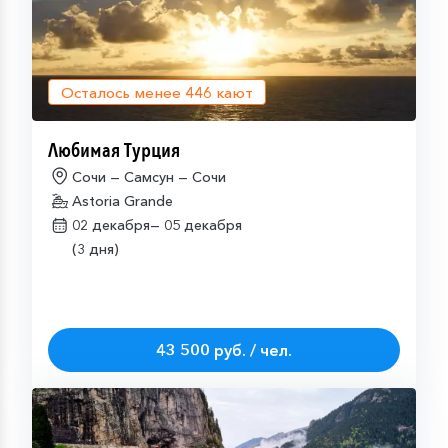
Осталось менее
446
кают
Любимая Турция
Сочи — Самсун — Сочи
Astoria Grande
02 декабря—
05 декабря
(3 дня)
43 500 руб. / чел.