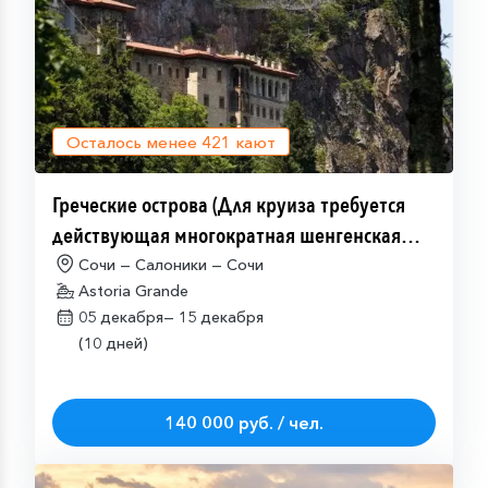
Осталось менее
421
кают
Греческие острова (Для круиза требуется
действующая многократная шенгенская
виза)
Сочи — Салоники — Сочи
Astoria Grande
05 декабря—
15 декабря
(10 дней)
140 000 руб. / чел.