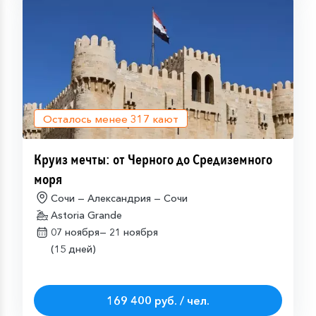
Осталось менее
317
кают
Круиз мечты: от Черного до Средиземного
моря
Сочи — Александрия — Сочи
Astoria Grande
07 ноября—
21 ноября
(15 дней)
169 400 руб. / чел.