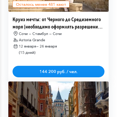
Осталось менее
481
кают
Круиз мечты: от Черного до Средиземного
моря (необходимо оформлять разрешение
на посещение Израиля (ETA-IL)
Сочи — Стамбул — Сочи
Astoria Grande
12 января—
26 января
(15 дней)
144 200 руб. / чел.