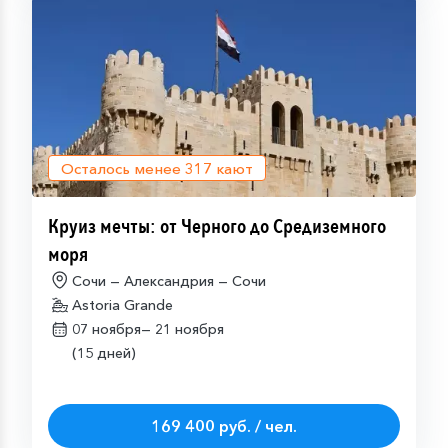
Осталось менее
317
кают
Круиз мечты: от Черного до Средиземного
моря
Сочи — Александрия — Сочи
Astoria Grande
07 ноября—
21 ноября
(15 дней)
169 400 руб. / чел.