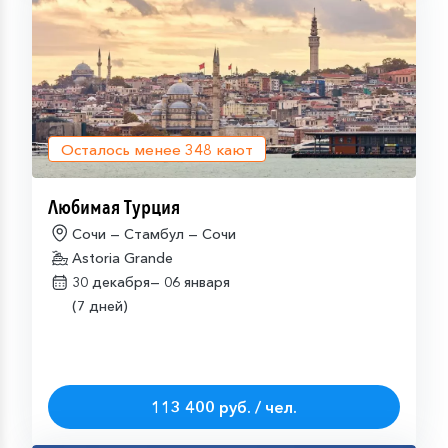
Осталось менее
348
кают
Любимая Турция
Сочи — Стамбул — Сочи
Astoria Grande
30 декабря—
06 января
(7 дней)
113 400 руб. / чел.