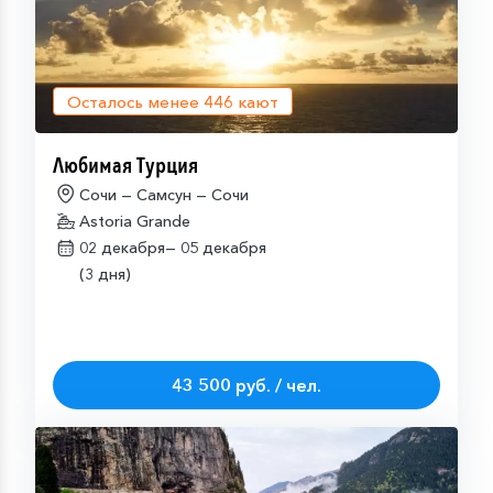
Осталось менее
446
кают
Любимая Турция
Сочи — Самсун — Сочи
Astoria Grande
02 декабря—
05 декабря
(3 дня)
43 500 руб. / чел.