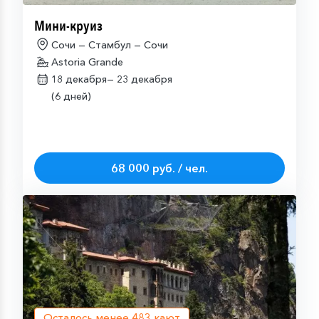
Мини-круиз
Сочи — Стамбул — Сочи
Astoria Grande
18 декабря—
23 декабря
(6 дней)
68 000 руб. / чел.
Осталось менее
483
кают