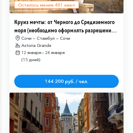
Осталось менее
481
кают
Круиз мечты: от Черного до Средиземного
моря (необходимо оформлять разрешение
на посещение Израиля (ETA-IL)
Сочи — Стамбул — Сочи
Astoria Grande
12 января—
26 января
(15 дней)
144 200 руб. / чел.