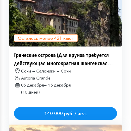
Осталось менее
421
кают
Греческие острова (Для круиза требуется
действующая многократная шенгенская
виза)
Сочи — Салоники — Сочи
Astoria Grande
05 декабря—
15 декабря
(10 дней)
140 000 руб. / чел.