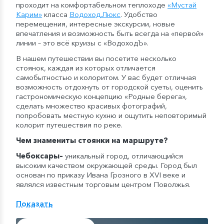
проходит на комфортабельном теплоходе
«Мустай
Карим»
класса
Водоход
.
Люкс
. Удобство
перемещения, интересные экскурсии, новые
впечатления и возможность быть всегда на «первой»
линии – это всё круизы с «ВодоходЪ».
В нашем путешествии вы посетите несколько
стоянок, каждая из которых отличается
самобытностью и колоритом. У вас будет отличная
возможность отдохнуть от городской суеты, оценить
гастрономическую концепцию «Родные берега»,
сделать множество красивых фотографий,
попробовать местную кухню и ощутить неповторимый
колорит путешествия по реке.
Чем знамениты стоянки на маршруте?
Чебоксары
–
уникальный город, отличающийся
высоким качеством окружающей среды. Город был
основан по приказу Ивана Грозного в XVI веке и
являлся известным торговым центром Поволжья.
Сегодня здесь находится Речной порт, Красная
площадь, Введенский собор и Успенская церковь,
Показать
набережная Волги и Свято-Троицкий мужской
монастырь.