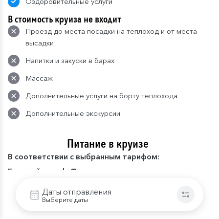
Оздоровительные услуги
В стоимость круиза не входит
Проезд до места посадки на теплоход и от места
высадки
Напитки и закуски в барах
Массаж
Дополнительные услуги на борту теплохода
Дополнительные экскурсии
Питание в круизе
В
соответствии с выбранным тарифом:
Базовый тариф. Фиксированная рассадка в
ресторане «Волга» на главной палубе.
Даты отправления
Завтрак:
шведский стол или заказная система с
Выберите даты
элементами шведского стола. Включены напитки