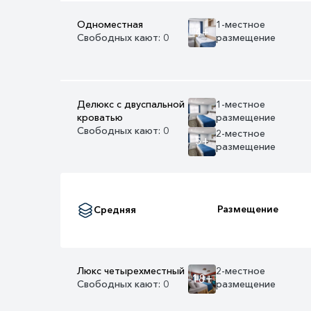
Одноместная
1-местное
4+
Свободных кают: 0
размещение
Делюкс с двуспальной
1-местное
кроватью
размещение
Свободных кают: 0
2-местное
5+
размещение
Размещение
Средняя
Люкс четырехместный
2-местное
18+
Свободных кают: 0
размещение