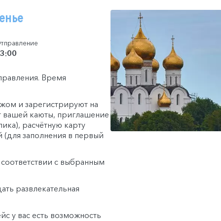
сенье
тправление
3:00
тправления. Время
гажом и зарегистрируют на
т вашей каюты, приглашение
лика), расчётную карту
й (для заполнения в первый
в соответствии с выбранным
дать развлекательная
йс у вас есть возможность