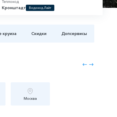
Теплоход
Кронштадт
Водоход.Лайт
е круиза
Скидки
Допсервисы
Москва