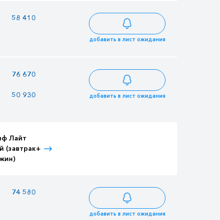
—
58 410
63 189
добавить в лист ожидания
—
76 670
82 943
50 930
43 985
55 097
добавить в лист ожидания
иф Лайт
Тариф Лайт
Тариф Лайт
й (завтрак+
Детский (завтрак+
Взрослый (3-
жин)
ужин)
разовое питание)
—
74 580
80 682
добавить в лист ожидания