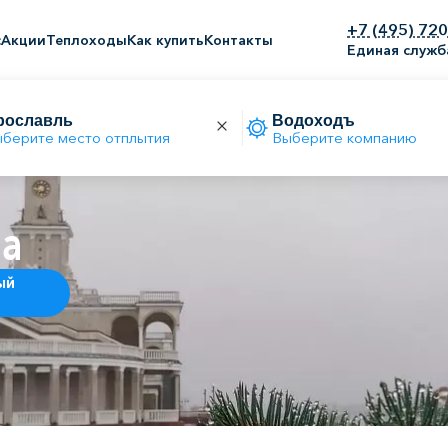
+7 (495) 72
с
Акции
Теплоходы
Как купить
Контакты
Единая служб
берите место отплытия
Выберите компанию
ва
ый