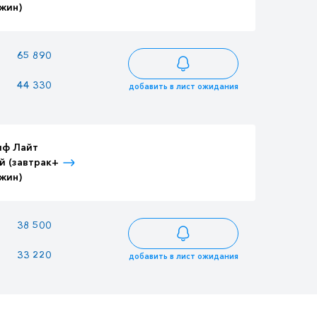
жин)
ужин)
разовое питание)
—
65 890
71 281
44 330
38 285
47 957
добавить в лист ожидания
иф Лайт
Тариф Лайт
Тариф Лайт
й (завтрак+
Детский (завтрак+
Взрослый (3-
жин)
ужин)
разовое питание)
38 500
33 250
41 650
33 220
28 690
35 938
добавить в лист ожидания