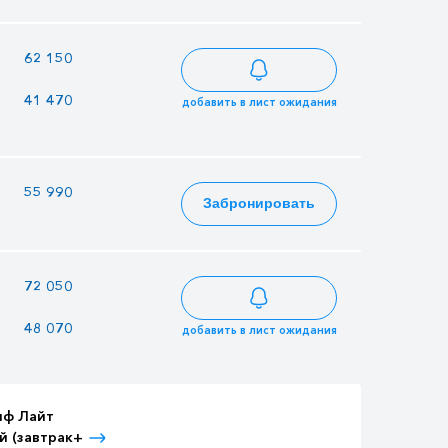
—
62 150
67 235
41 470
35 815
44 863
добавить в лист ожидания
—
55 990
60 571
Забронировать
—
72 050
77 945
48 070
41 515
52 003
добавить в лист ожидания
иф Лайт
Тариф Лайт
Тариф Лайт
й (завтрак+
Детский (завтрак+
Взрослый (3-