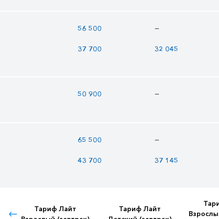
—
56 500
37 700
32 045
—
50 900
—
65 500
43 700
37 145
Тар
Тариф Лайт
Тариф Лайт
Взрослы
Взрослый (завтрак)
Детский (завтрак)