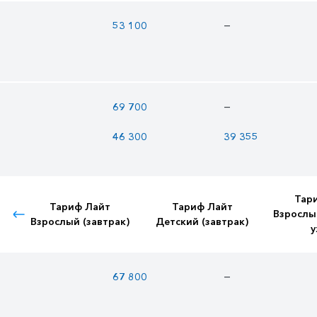
—
53 100
—
69 700
46 300
39 355
Тар
Тариф Лайт
Тариф Лайт
Взрослы
Взрослый (завтрак)
Детский (завтрак)
у
—
67 800