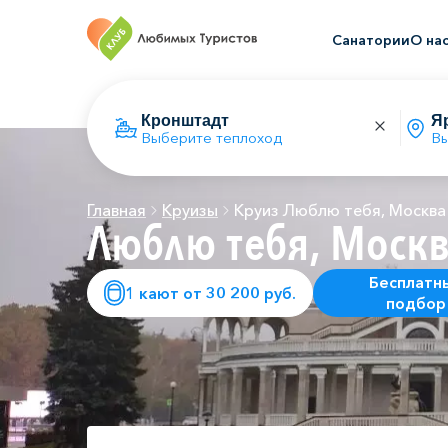
Санатории
О на
Выберите теплоход
Вы
Главная
Круизы
Круиз Люблю тебя, Москва
Люблю тебя, Моск
Бесплатн
1 кают от 30 200 руб.
подбор