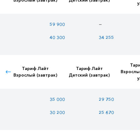
у
—
59 900
40 300
34 255
Тар
Тариф Лайт
Тариф Лайт
Взрослы
Взрослый (завтрак)
Детский (завтрак)
у
35 000
29 750
30 200
25 670