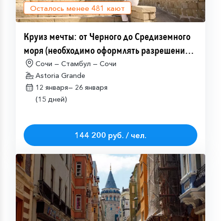
Осталось менее
481
кают
Круиз мечты: от Черного до Средиземного
моря (необходимо оформлять разрешение
на посещение Израиля (ETA-IL)
Сочи — Стамбул — Сочи
Astoria Grande
12 января—
26 января
(15 дней)
144 200 руб. / чел.