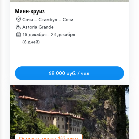
Мини-круиз
Сочи — Стамбул — Сочи
Astoria Grande
18 декабря—
23 декабря
(6 дней)
68 000 руб. / чел.
Осталось менее
483
кают