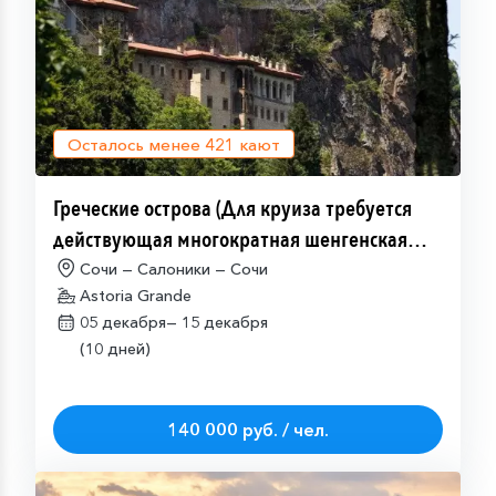
Осталось менее
421
кают
Греческие острова (Для круиза требуется
действующая многократная шенгенская
виза)
Сочи — Салоники — Сочи
Astoria Grande
05 декабря—
15 декабря
(10 дней)
140 000 руб. / чел.