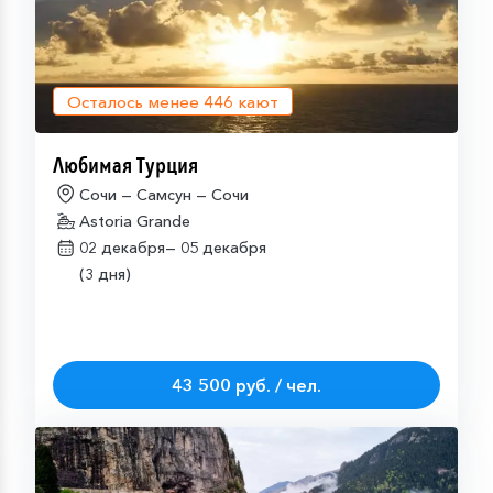
Осталось менее
446
кают
Любимая Турция
Сочи — Самсун — Сочи
Astoria Grande
02 декабря—
05 декабря
(3 дня)
43 500 руб. / чел.