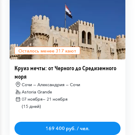
Осталось менее
317
кают
Круиз мечты: от Черного до Средиземного
моря
Сочи — Александрия — Сочи
Astoria Grande
07 ноября—
21 ноября
(15 дней)
169 400 руб. / чел.