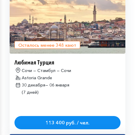
Осталось менее
348
кают
Любимая Турция
Сочи — Стамбул — Сочи
Astoria Grande
30 декабря—
06 января
(7 дней)
113 400 руб. / чел.