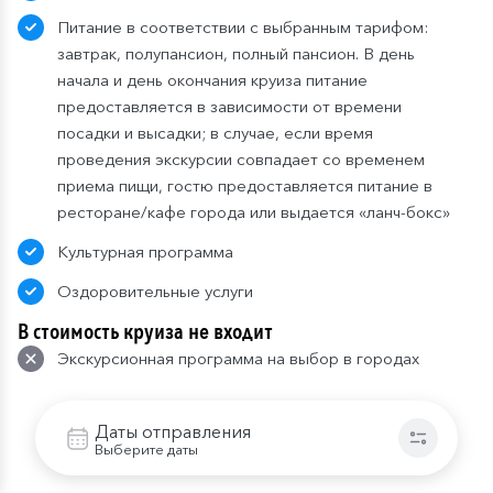
Питание в соответствии с выбранным тарифом:
завтрак, полупансион, полный пансион. В день
начала и день окончания круиза питание
предоставляется в зависимости от времени
посадки и высадки; в случае, если время
проведения экскурсии совпадает со временем
приема пищи, гостю предоставляется питание в
ресторане/кафе города или выдается «ланч-бокс»
Культурная программа
Оздоровительные услуги
В стоимость круиза не входит
Экскурсионная программа на выбор в городах
стоянок
Проезд до места посадки на теплоход и от места
Даты отправления
Выберите даты
высадки
Напитки и закуски в барах