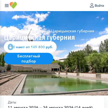
Войти
Главная
Круизы
Круиз Царицынская губерния
Царицынская губерния
0 кают от 125 800 руб.
Бесплатный
подбор
Даты
11 августа 2026 — 24 августа 2026 (14 дней)