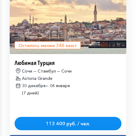
Осталось менее
348
кают
Любимая Турция
Сочи — Стамбул — Сочи
Astoria Grande
30 декабря—
06 января
(7 дней)
113 400 руб. / чел.