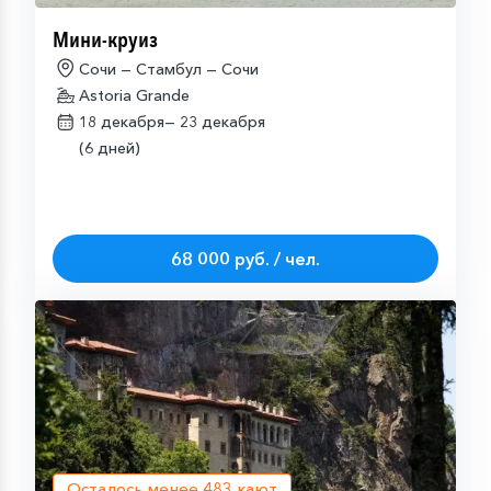
Мини-круиз
Сочи — Стамбул — Сочи
Astoria Grande
18 декабря—
23 декабря
(6 дней)
68 000 руб. / чел.
Осталось менее
483
кают