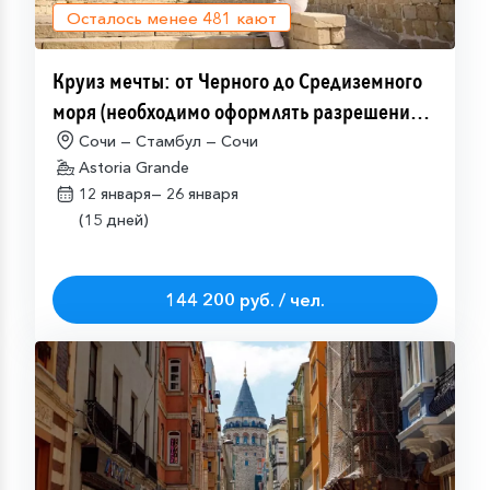
Осталось менее
481
кают
Круиз мечты: от Черного до Средиземного
моря (необходимо оформлять разрешение
на посещение Израиля (ETA-IL)
Сочи — Стамбул — Сочи
Astoria Grande
12 января—
26 января
(15 дней)
144 200 руб. / чел.