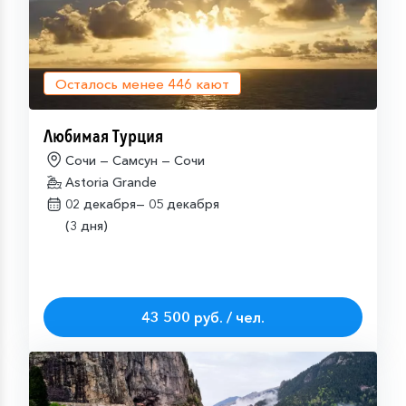
Осталось менее
446
кают
Любимая Турция
Сочи — Самсун — Сочи
Astoria Grande
02 декабря—
05 декабря
(3 дня)
43 500 руб. / чел.