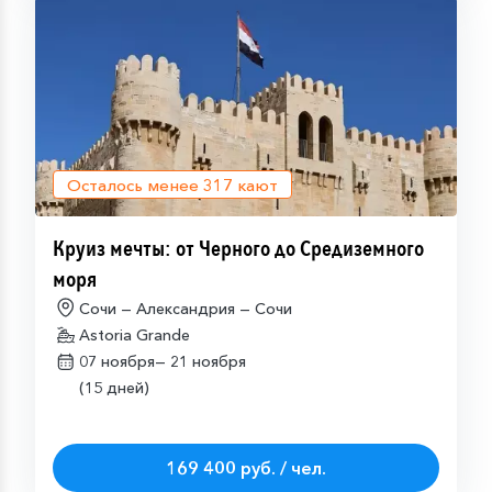
Осталось менее
317
кают
Круиз мечты: от Черного до Средиземного
моря
Сочи — Александрия — Сочи
Astoria Grande
07 ноября—
21 ноября
(15 дней)
169 400 руб. / чел.