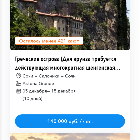
Осталось менее
421
кают
Греческие острова (Для круиза требуется
действующая многократная шенгенская
виза)
Сочи — Салоники — Сочи
Astoria Grande
05 декабря—
15 декабря
(10 дней)
140 000 руб. / чел.