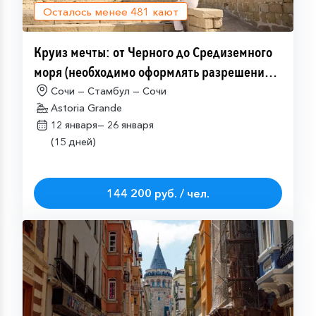
Осталось менее
481
кают
Круиз мечты: от Черного до Средиземного
моря (необходимо оформлять разрешение
на посещение Израиля (ETA-IL)
Сочи — Стамбул — Сочи
Astoria Grande
12 января—
26 января
(15 дней)
144 200 руб. / чел.