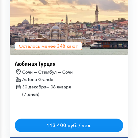
Осталось менее
348
кают
Любимая Турция
Сочи — Стамбул — Сочи
Astoria Grande
30 декабря—
06 января
(7 дней)
113 400 руб. / чел.