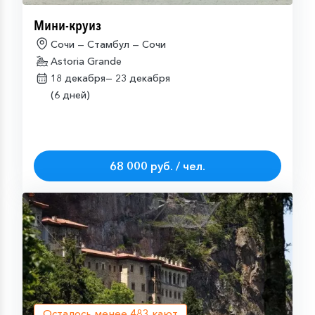
Мини-круиз
Сочи — Стамбул — Сочи
Astoria Grande
18 декабря—
23 декабря
(6 дней)
68 000 руб. / чел.
Осталось менее
483
кают