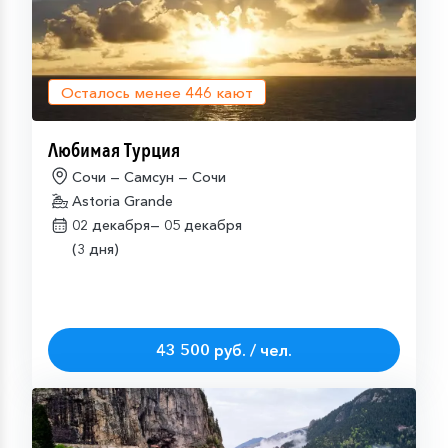
Осталось менее
446
кают
Любимая Турция
Сочи — Самсун — Сочи
Astoria Grande
02 декабря—
05 декабря
(3 дня)
43 500 руб. / чел.