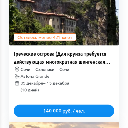
Осталось менее
421
кают
Греческие острова (Для круиза требуется
действующая многократная шенгенская
виза)
Сочи — Салоники — Сочи
Astoria Grande
05 декабря—
15 декабря
(10 дней)
140 000 руб. / чел.