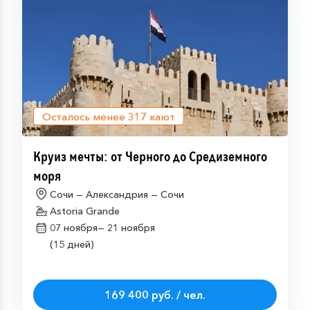
Осталось менее
317
кают
Круиз мечты: от Черного до Средиземного
моря
Сочи — Александрия — Сочи
Astoria Grande
07 ноября—
21 ноября
(15 дней)
169 400 руб. / чел.