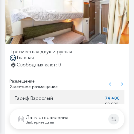
Трехместная двухъярусная
Главная
Свободных кают: 0
Размещение
2-местное размещение
Тариф Взрослый
74 400
93 000
Даты отправления
Тариф Детский
63 240
Выберите даты
79 050