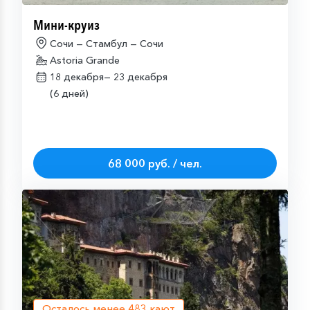
Мини-круиз
Сочи — Стамбул — Сочи
Astoria Grande
18 декабря—
23 декабря
(6 дней)
68 000 руб. / чел.
Осталось менее
483
кают