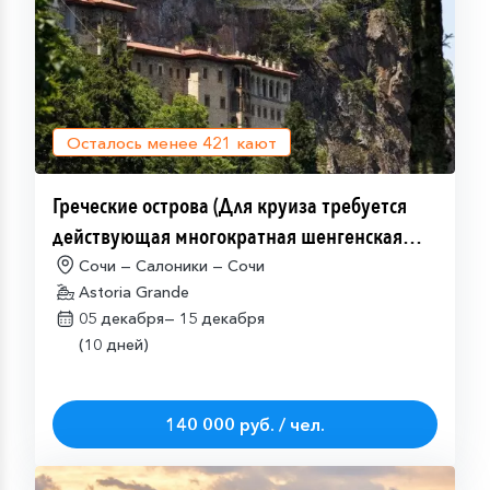
Осталось менее
421
кают
Греческие острова (Для круиза требуется
действующая многократная шенгенская
виза)
Сочи — Салоники — Сочи
Astoria Grande
05 декабря—
15 декабря
(10 дней)
140 000 руб. / чел.