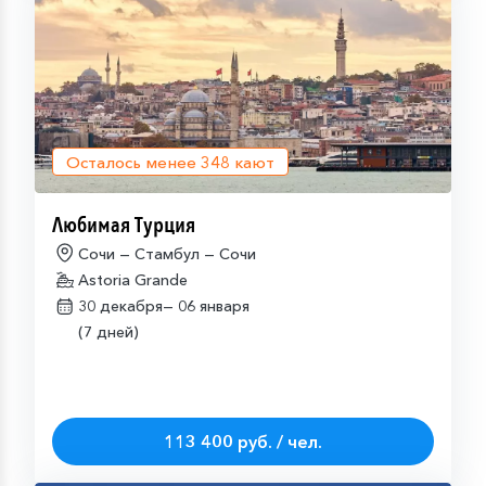
Осталось менее
348
кают
Любимая Турция
Сочи — Стамбул — Сочи
Astoria Grande
30 декабря—
06 января
(7 дней)
113 400 руб. / чел.