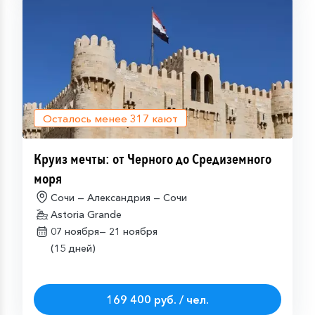
Осталось менее
317
кают
Круиз мечты: от Черного до Средиземного
моря
Сочи — Александрия — Сочи
Astoria Grande
07 ноября—
21 ноября
(15 дней)
169 400 руб. / чел.