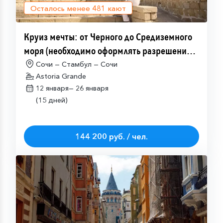
Осталось менее
481
кают
Круиз мечты: от Черного до Средиземного
моря (необходимо оформлять разрешение
на посещение Израиля (ETA-IL)
Сочи — Стамбул — Сочи
Astoria Grande
12 января—
26 января
(15 дней)
144 200 руб. / чел.