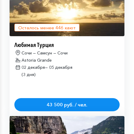
Осталось менее
446
кают
Любимая Турция
Сочи — Самсун — Сочи
Astoria Grande
02 декабря—
05 декабря
(3 дня)
43 500 руб. / чел.