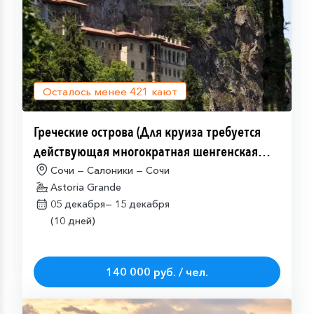
Осталось менее
421
кают
Греческие острова (Для круиза требуется
действующая многократная шенгенская
виза)
Сочи — Салоники — Сочи
Astoria Grande
05 декабря—
15 декабря
(10 дней)
140 000 руб. / чел.