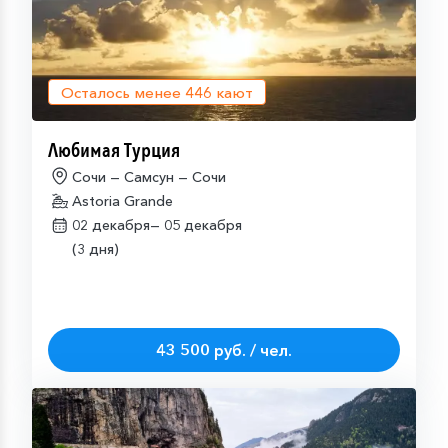
Осталось менее
446
кают
Любимая Турция
Сочи — Самсун — Сочи
Astoria Grande
02 декабря—
05 декабря
(3 дня)
43 500 руб. / чел.