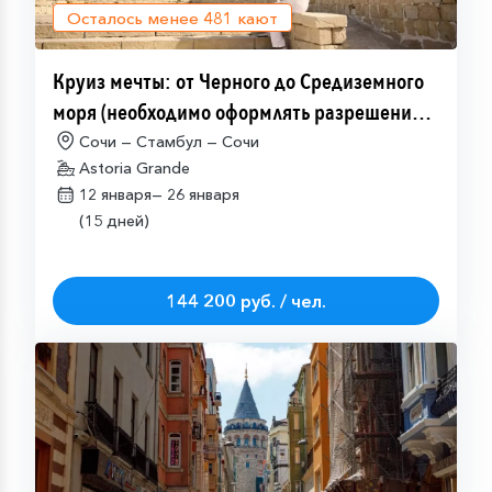
Осталось менее
481
кают
Круиз мечты: от Черного до Средиземного
моря (необходимо оформлять разрешение
на посещение Израиля (ETA-IL)
Сочи — Стамбул — Сочи
Astoria Grande
12 января—
26 января
(15 дней)
144 200 руб. / чел.