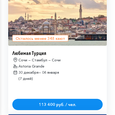
Осталось менее
348
кают
Любимая Турция
Сочи — Стамбул — Сочи
Astoria Grande
30 декабря—
06 января
(7 дней)
113 400 руб. / чел.