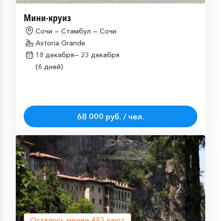
Мини-круиз
Сочи — Стамбул — Сочи
Astoria Grande
18 декабря—
23 декабря
(6 дней)
68 000 руб. / чел.
Осталось менее
483
кают