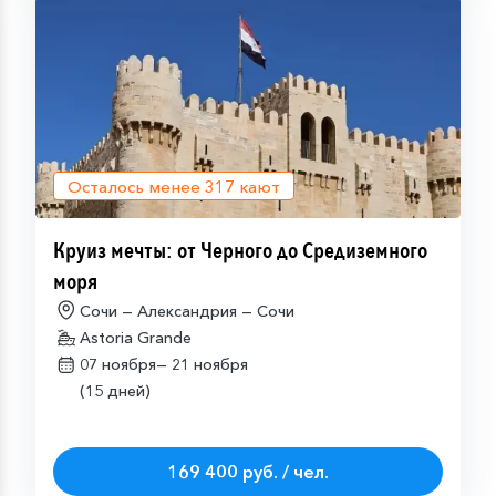
Осталось менее
317
кают
Круиз мечты: от Черного до Средиземного
моря
Сочи — Александрия — Сочи
Astoria Grande
07 ноября—
21 ноября
(15 дней)
169 400 руб. / чел.