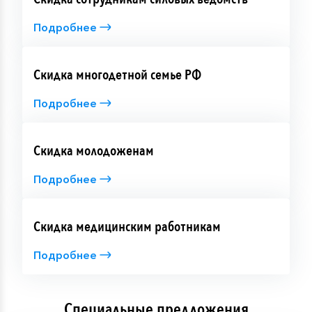
меню нашей оригинальной гастрономической
концепции «Родные берега». Ощутите
очарование
Подробнее
осени вместе с «ВодоходЪ»
!
Скидка многодетной семье РФ
Подробнее
Скидка молодоженам
Подробнее
Скидка медицинским работникам
Подробнее
Специальные предложения