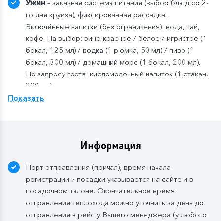
Ужин
– заказная система питания (выбор блюд со 2-
го дня круиза), фиксированная рассадка.
Включённые напитки (без ограничения): вода, чай,
кофе. На выбор: вино красное / белое / игристое (1
бокал, 125 мл) / водка (1 рюмка, 50 мл) / пиво (1
бокал, 300 мл) / домашний морс (1 бокал, 200 мл).
По запросу гостя: кисломолочный напиток (1 стакан,
200 мл).
Показать
Компания
оставляет
за
собой
право изменить
систему питания.
Информация
Порт отправления (причал), время начала
регистрации и посадки указывается на сайте и в
посадочном талоне. Окончательное время
отправления теплохода можно уточнить за день до
отправления в рейс у Вашего менеджера (у любого