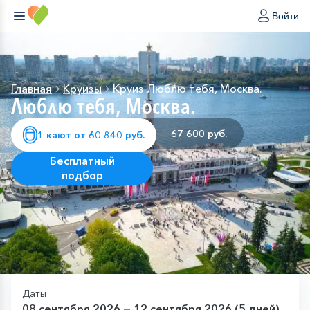
Войти
Главная
Круизы
Круиз Люблю тебя, Москва.
Люблю тебя, Москва.
67 600 руб.
1 кают от 60 840 руб.
Бесплатный
подбор
Даты
08 сентября 2026 — 12 сентября 2026 (5 дней)