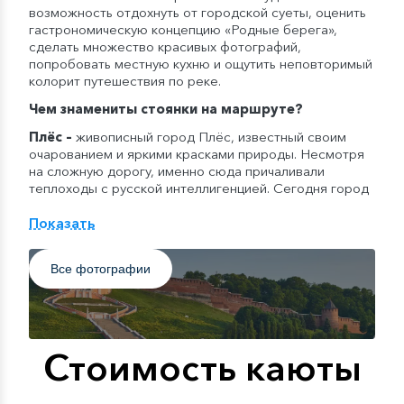
возможность отдохнуть от городской суеты, оценить
гастрономическую концепцию «Родные берега»,
сделать множество красивых фотографий,
попробовать местную кухню и ощутить неповторимый
колорит путешествия по реке.
Чем знамениты стоянки на маршруте?
Плёс
–
живописный город Плёс, известный своим
очарованием и яркими красками природы. Несмотря
на сложную дорогу, именно сюда причаливали
теплоходы с русской интеллигенцией. Сегодня город
знаменит по картинам живописца И.И. Левитана,
которые можно посмотреть в Плёсском музее-
Показать
заповеднике. Здесь находится не только музей
пейзажа, но и мемориальный дом-музей знаменитого
Все фотографии
живописца, а также культурный центр и музейно-
выставочный комплекс.
Ярославль
–
бывшая столица Руси и нынешняя
столица «Золотого кольца России». Ярославль – город
контрастов, в котором органично сочетаются
Стоимость каюты
древние улочки со старинной застройкой и
современная инфраструктура. Здесь находится