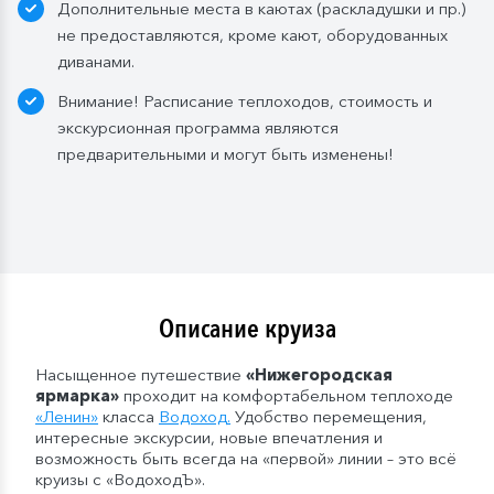
Дополнительные места в каютах (раскладушки и пр.)
в 2- и 3-местном размещении;
не предоставляются, кроме кают, оборудованных
— в рейсах от 5 дней до 10 дней включительно: 1
диванами.
бутылка (1,5 л.);
— в рейсах от 11 до 15 дней включительно: 2
Внимание! Расписание теплоходов, стоимость и
бутылки (1,5 л.);
экскурсионная программа являются
— в рейсах от 16 до 20 дней включительно: 3
предварительными и могут быть изменены!
бутылки (1,5 л.);
— в рейсах от 21 до 25 дней: 4 бутылки (1,5 л.).
Мы оставляем за собой право изменить систему
питания.
Описание круиза
Насыщенное путешествие
«
Нижегородская
ярмарка
»
проходит на комфортабельном теплоходе
«Ленин»
класса
Водоход
.
Удобство перемещения,
интересные экскурсии, новые впечатления и
возможность быть всегда на «первой» линии – это всё
круизы с «ВодоходЪ».