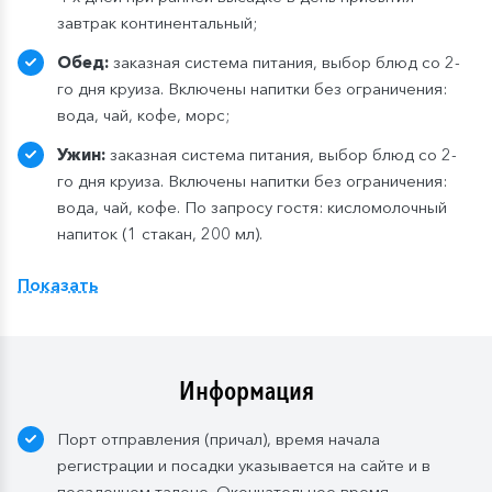
завтрак континентальный;
Обед:
заказная система питания, выбор блюд со 2-
го дня круиза. Включены напитки без ограничения:
вода, чай, кофе, морс;
Ужин:
заказная система питания, выбор блюд со 2-
го дня круиза. Включены напитки без ограничения:
вода, чай, кофе. По запросу гостя: кисломолочный
напиток (1 стакан, 200 мл).
Расширенный тариф.
Фиксированная рассадка в
Показать
ресторане «Нева» на шлюпочной палу
бе
,
количество мест ограничено
.
Для кают класса «Люкс» и «Полулюкс» расширенный
тариф предусмотрен по умолчанию.
Информация
Завтрак:
шведский стол или заказная система с
Порт отправления (причал), время начала
элементами шведского стола. Включены напитки
регистрации и посадки указывается на сайте и в
без ограничения: вода, сок, чай, кофе. В рейсах до
посадочном талоне. Окончательное время