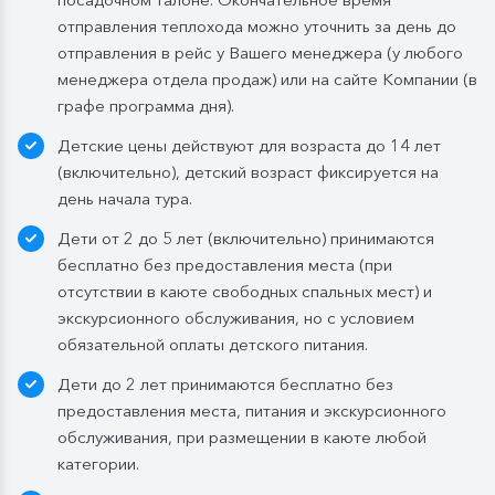
4-х дней при ранней высадке в день прибытия
отправления теплохода можно уточнить за день до
завтрак континентальный;
отправления в рейс у Вашего менеджера (у любого
Обед:
заказная система питания, выбор блюд со 2-
менеджера отдела продаж) или на сайте Компании (в
го дня круиза. Включены напитки без ограничения:
графе программа дня).
вода, чай, кофе, морс;
Детские цены действуют для возраста до 14 лет
Ужин:
заказная система питания, выбор блюд со 2-
(включительно), детский возраст фиксируется на
го дня круиза. Включены напитки без ограничения:
день начала тура.
вода, чай, кофе. По запросу гостя: кисломолочный
Дети от 2 до 5 лет (включительно) принимаются
напиток (1 стакан, 200 мл). На выбор: вино красное /
бесплатно без предоставления места (при
белое / игристое (1 бокал, 125 мл) / водка (1
отсутствии в каюте свободных спальных мест) и
Бутилированная вода в каюте:
экскурсионного обслуживания, но с условием
Каюты класса «Люкс» и «Полулюкс»:
обязательной оплаты детского питания.
ежедневное пополнение — 1 бутылка (0,5 л.) в день;
Дети до 2 лет принимаются бесплатно без
Стандартные каюты:
без пополнений, только в
предоставления места, питания и экскурсионного
день посадки:
обслуживания, при размещении в каюте любой
— в рейсах до 4 дней включительно: 1 бутылка (0,5
категории.
л.) при одноместном размещении, 1 бутылка (1,5 л.)