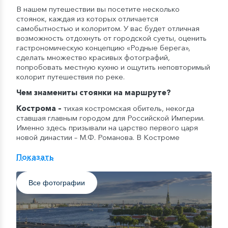
В нашем путешествии вы посетите несколько
стоянок, каждая из которых отличается
самобытностью и колоритом. У вас будет отличная
возможность отдохнуть от городской суеты, оценить
гастрономическую концепцию «Родные берега»,
сделать множество красивых фотографий,
попробовать местную кухню и ощутить неповторимый
колорит путешествия по реке.
Чем знамениты стоянки на маршруте?
Кострома
–
тихая костромская обитель, некогда
ставшая главным городом для Российской Империи.
Именно здесь призывали на царство первого царя
новой династии – М.Ф. Романова. В Костроме
находится Ипатьевский монастырь со знаменитым
Троицким собором, пожарная каланча –
Показать
своеобразный символ города и Костромской женский
Богоявленско-Анастасиин монастырь, основанный в
Все фотографии
1426 год.
Свирьстрой
–
недалеко от поселка Свирьстрой
находится Свято-Троицкий Александра Свирского
мужской монастырь и Введено-Оятский женский