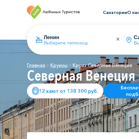
Санатории
О на
Выберите теплоход
Вы
Главная
Круизы
Круиз Северная Венеция
Северная Венеция
Беспла
12 кают от 138 300 руб.
подб