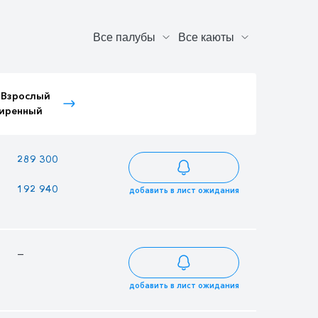
 Взрослый
Тариф Детский
Тариф Пенсионный
иренный
расширенный
—
289 300
249 850
192 940
166 630
166 630
добавить в лист ожидания
—
—
—
добавить в лист ожидания