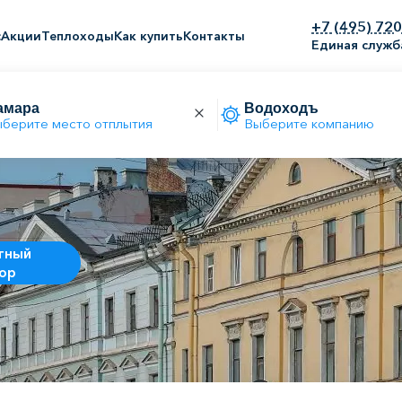
+7 (495) 72
с
Акции
Теплоходы
Как купить
Контакты
Единая служб
берите место отплытия
Выберите компанию
тный
ор