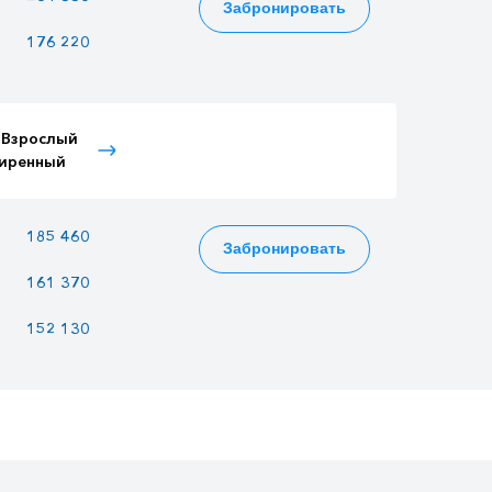
Забронировать
176 220
152 190
152 190
 Взрослый
Тариф Детский
Тариф Пенсионный
иренный
расширенный
185 460
160 170
160 170
Забронировать
161 370
139 365
139 365
152 130
131 385
131 385