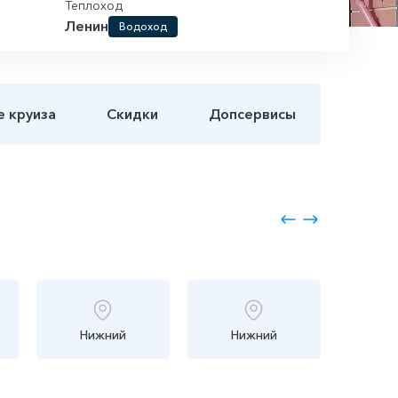
Теплоход
Ленин
Водоход
е круиза
Скидки
Допсервисы
Нижний
Нижний
Го