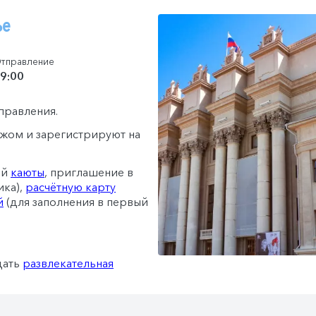
ье
тправление
9:00
тправления.
гажом и зарегистрируют на
ей
каюты
, приглашение в
ика),
расчётную карту
й
(для заполнения в первый
дать
развлекательная