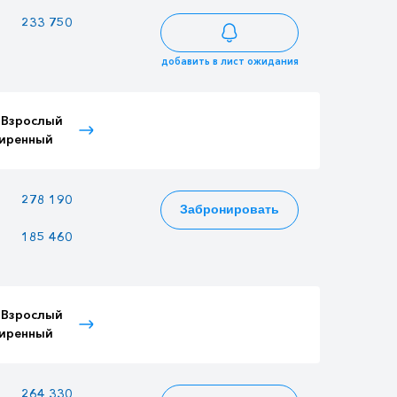
—
233 750
201 875
добавить в лист ожидания
 Взрослый
Тариф Детский
Тариф Пенсионный
иренный
расширенный
—
278 190
240 255
Забронировать
185 460
160 170
160 170
 Взрослый
Тариф Детский
Тариф Пенсионный
иренный
расширенный
—
264 330
228 285