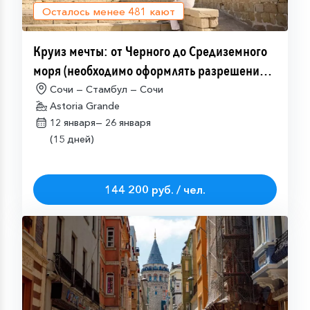
Осталось менее
481
кают
Круиз мечты: от Черного до Средиземного
моря (необходимо оформлять разрешение
на посещение Израиля (ETA-IL)
Сочи — Стамбул — Сочи
Astoria Grande
12 января—
26 января
(15 дней)
144 200 руб. / чел.