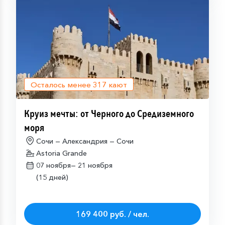
Осталось менее
317
кают
Круиз мечты: от Черного до Средиземного
моря
Сочи — Александрия — Сочи
Astoria Grande
07 ноября—
21 ноября
(15 дней)
169 400 руб. / чел.