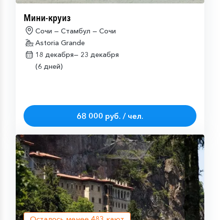
Мини-круиз
Сочи — Стамбул — Сочи
Astoria Grande
18 декабря—
23 декабря
(6 дней)
68 000 руб. / чел.
Осталось менее
483
кают