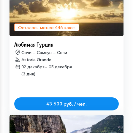
Осталось менее
446
кают
Любимая Турция
Сочи — Самсун — Сочи
Astoria Grande
02 декабря—
05 декабря
(3 дня)
43 500 руб. / чел.