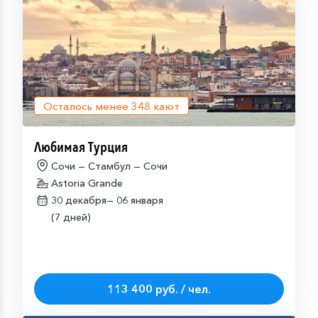
Осталось менее
348
кают
Любимая Турция
Сочи — Стамбул — Сочи
Astoria Grande
30 декабря—
06 января
(7 дней)
113 400 руб. / чел.