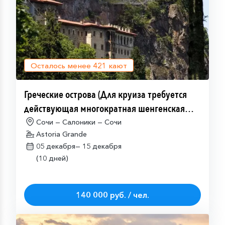
Осталось менее
421
кают
Греческие острова (Для круиза требуется
действующая многократная шенгенская
виза)
Сочи — Салоники — Сочи
Astoria Grande
05 декабря—
15 декабря
(10 дней)
140 000 руб. / чел.