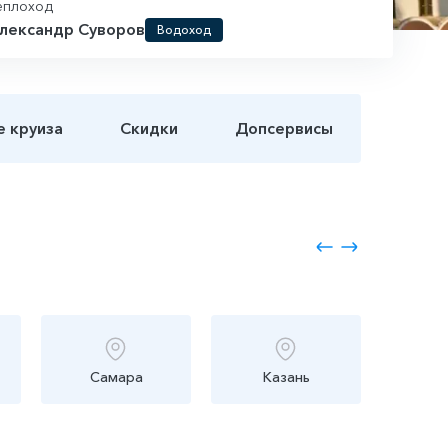
еплоход
лександр Суворов
Водоход
е круиза
Скидки
Допсервисы
Самара
Казань