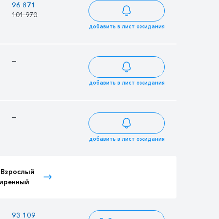
96 871
83 662
82 341
101 970
88 065
86 675
добавить в лист ожидания
—
—
—
добавить в лист ожидания
—
—
—
добавить в лист ожидания
 Взрослый
Тариф Детский
Тариф Иностранный
иренный
расширенный
Детский
93 109
80 413
79 144