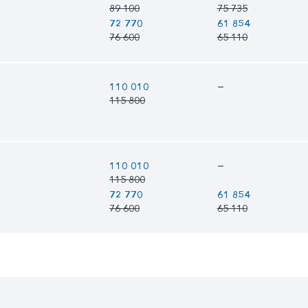
89 100
75 735
72 770
61 854
76 600
65 110
—
110 010
115 800
—
110 010
115 800
72 770
61 854
76 600
65 110