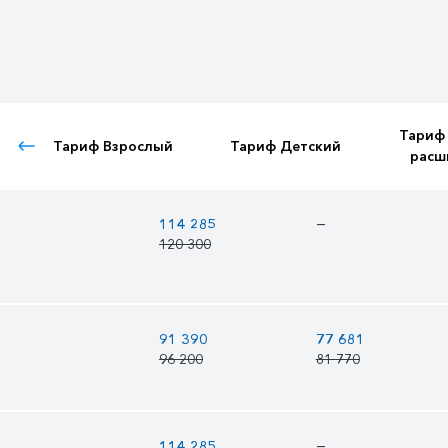
Тариф
Тариф Взрослый
Тариф Детский
расш
—
114 285
120 300
91 390
77 681
96 200
81 770
—
114 285