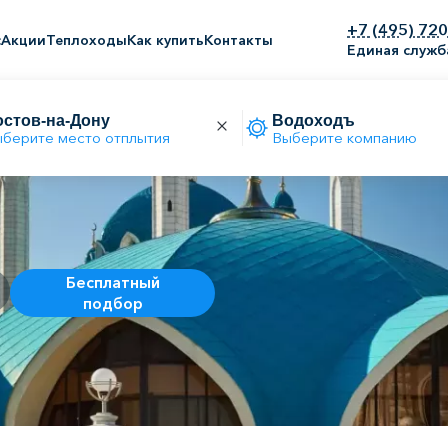
+7 (495) 72
с
Акции
Теплоходы
Как купить
Контакты
Единая служб
берите место отплытия
Выберите компанию
Бесплатный
подбор