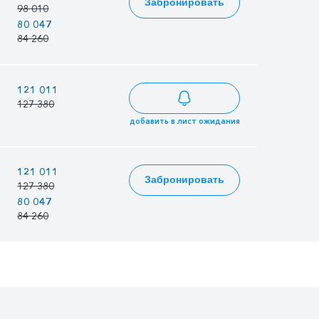
Забронировать
98 010
84 645
83 309
80 047
69 131
68 040
84 260
72 770
71 621
—
—
121 011
127 380
добавить в лист ожидания
—
—
121 011
Забронировать
127 380
80 047
69 131
68 040
84 260
72 770
71 621