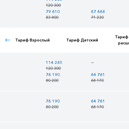
120 300
79 610
67 668
83 800
71 230
Тариф
Тариф Взрослый
Тариф Детский
расш
—
114 285
120 300
76 190
64 761
80 200
68 170
76 190
64 761
80 200
68 170