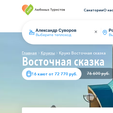
Санатории
О на
Выберите теплоход
Вы
Главная
Круизы
Круиз Восточная сказка
Восточная сказка
76 600 руб.
16 кают от 72 770 руб.