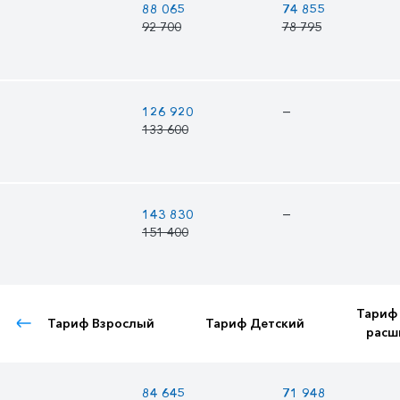
88 065
74 855
92 700
78 795
—
126 920
133 600
—
143 830
151 400
Тариф
Тариф Взрослый
Тариф Детский
расш
84 645
71 948