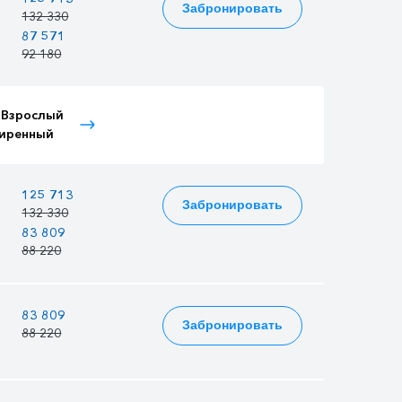
Забронировать
132 330
87 571
75 629
74 435
92 180
79 610
78 353
 Взрослый
Тариф Детский
Тариф Иностранный
иренный
расширенный
Детский
—
—
125 713
Забронировать
132 330
83 809
72 380
71 238
88 220
76 190
74 987
83 809
72 380
71 238
Забронировать
88 220
76 190
74 987