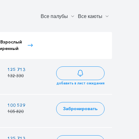
 Взрослый
Тариф Детский
Тариф Иностранный
иренный
расширенный
Детский
—
—
125 713
132 330
добавить в лист ожидания
100 529
86 820
85 450
Забронировать
105 820
91 390
89 947
—
—
125 713