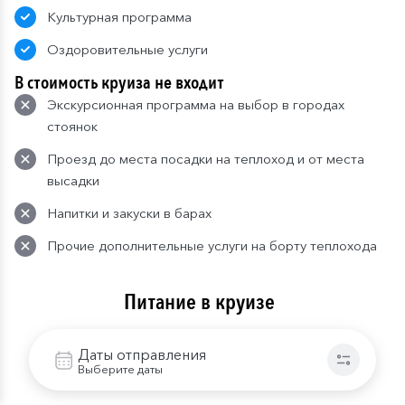
Культурная программа
Оздоровительные услуги
В стоимость круиза не входит
Экскурсионная программа на выбор в городах
стоянок
Проезд до места посадки на теплоход и от места
высадки
Напитки и закуски в барах
Прочие дополнительные услуги на борту теплохода
Питание в круизе
Организация питания в соответствии с выбранным
тарифом:
Даты отправления
Выберите даты
Завтрак: завтрак
— шведский стол или заказная
система с элементами шведского стола,