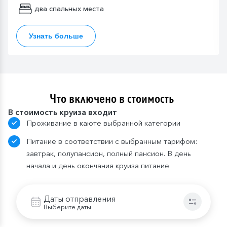
два спальных места
Узнать больше
Что включено в стоимость
В стоимость круиза входит
Проживание в каюте выбранной категории
Питание в соответствии с выбранным тарифом:
завтрак, полупансион, полный пансион. В день
начала и день окончания круиза питание
предоставляется в зависимости от времени
посадки и высадки; в случае, если время
Даты отправления
проведения экскурсии совпадает со временем
Выберите даты
приема пищи, гостю предоставляется питание в
ресторане/кафе города или выдается «ланч-бокс»