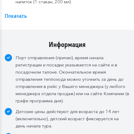
напиток (1 стакан, 200 мл).
Расширенный тариф.
Фиксированная рассадка в
Показать
ресторане «Нева» на шлюпочной палу
бе
,
количество мест ограничено
.
Для кают класса «Люкс» и «Полулюкс» расширенный
тариф предусмотрен по умолчанию.
Информация
Завтрак:
шведский стол или заказная система с
Порт отправления (причал), время начала
элементами шведского стола. Включены напитки
регистрации и посадки указывается на сайте и в
без ограничения: вода, сок, чай, кофе. В рейсах до
посадочном талоне. Окончательное время
4-х дней при ранней высадке в день прибытия
отправления теплохода можно уточнить за день до
завтрак континентальный;
отправления в рейс у Вашего менеджера (у любого
Обед:
заказная система питания, выбор блюд со 2-
менеджера отдела продаж) или на сайте Компании (в
го дня круиза. Включены напитки без ограничения:
графе программа дня).
вода, чай, кофе, морс;
Детские цены действуют для возраста до 14 лет
Ужин:
заказная система питания, выбор блюд со 2-
(включительно), детский возраст фиксируется на
го дня круиза. Включены напитки без ограничения:
день начала тура.
вода, чай, кофе. По запросу гостя: кисломолочный