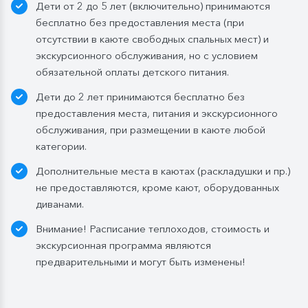
Дети от 2 до 5 лет (включительно) принимаются
напиток (1 стакан, 200 мл). На выбор: вино красное /
бесплатно без предоставления места (при
белое / игристое (1 бокал, 125 мл) / водка (1
отсутствии в каюте свободных спальных мест) и
Бутилированная вода в каюте:
экскурсионного обслуживания, но с условием
Каюты класса «Люкс» и «Полулюкс»:
обязательной оплаты детского питания.
ежедневное пополнение — 1 бутылка (0,5 л.) в день;
Дети до 2 лет принимаются бесплатно без
Стандартные каюты:
без пополнений, только в
предоставления места, питания и экскурсионного
день посадки:
обслуживания, при размещении в каюте любой
— в рейсах до 4 дней включительно: 1 бутылка (0,5
категории.
л.) при одноместном размещении, 1 бутылка (1,5 л.)
Дополнительные места в каютах (раскладушки и пр.)
в 2- и 3-местном размещении;
не предоставляются, кроме кают, оборудованных
— в рейсах от 5 дней до 10 дней включительно: 1
диванами.
бутылка (1,5 л.);
— в рейсах от 11 до 15 дней включительно: 2
Внимание! Расписание теплоходов, стоимость и
бутылки (1,5 л.);
экскурсионная программа являются
— в рейсах от 16 до 20 дней включительно: 3
предварительными и могут быть изменены!
бутылки (1,5 л.);
— в рейсах от 21 до 25 дней: 4 бутылки (1,5 л.).