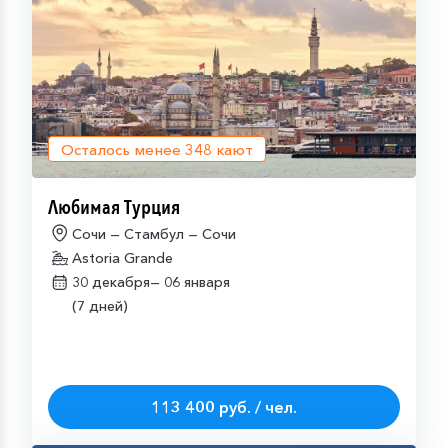
Осталось менее
348
кают
Любимая Турция
Сочи — Стамбул — Сочи
Astoria Grande
30 декабря—
06 января
(7 дней)
113 400 руб. / чел.