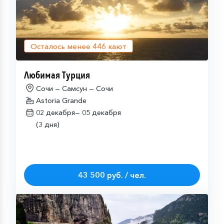
Осталось менее
446
кают
Любимая Турция
Сочи — Самсун — Сочи
Astoria Grande
02 декабря—
05 декабря
(3 дня)
43 500 руб. / чел.