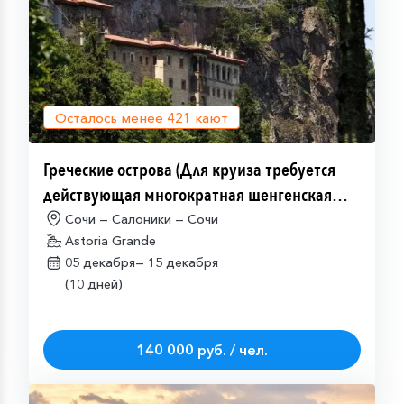
Осталось менее
421
кают
Греческие острова (Для круиза требуется
действующая многократная шенгенская
виза)
Сочи — Салоники — Сочи
Astoria Grande
05 декабря—
15 декабря
(10 дней)
140 000 руб. / чел.