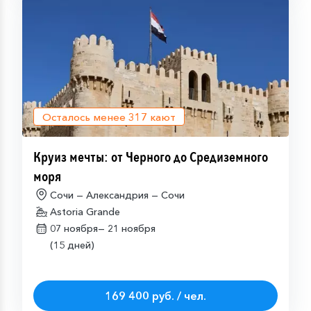
Осталось менее
317
кают
Круиз мечты: от Черного до Средиземного
моря
Сочи — Александрия — Сочи
Astoria Grande
07 ноября—
21 ноября
(15 дней)
169 400 руб. / чел.