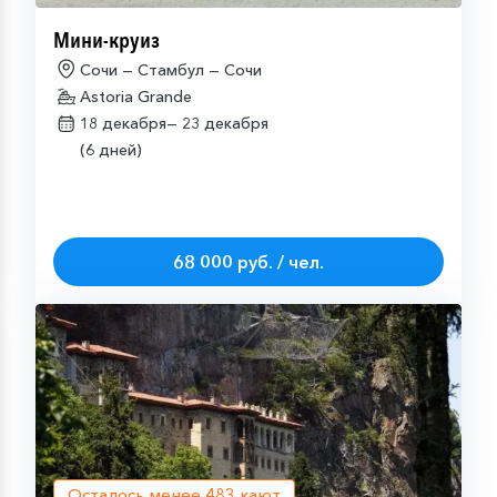
Мини-круиз
Сочи — Стамбул — Сочи
Astoria Grande
18 декабря—
23 декабря
(6 дней)
68 000 руб. / чел.
Осталось менее
483
кают