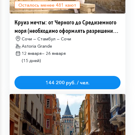
Осталось менее
481
кают
Круиз мечты: от Черного до Средиземного
моря (необходимо оформлять разрешение
на посещение Израиля (ETA-IL)
Сочи — Стамбул — Сочи
Astoria Grande
12 января—
26 января
(15 дней)
144 200 руб. / чел.