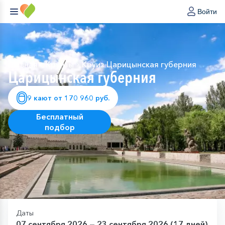
Войти
Главная
Круизы
Круиз Царицынская губерния
Царицынская губерния
9 кают от 170 960 руб.
Бесплатный
подбор
Даты
07 сентября 2026 — 23 сентября 2026 (17 дней)