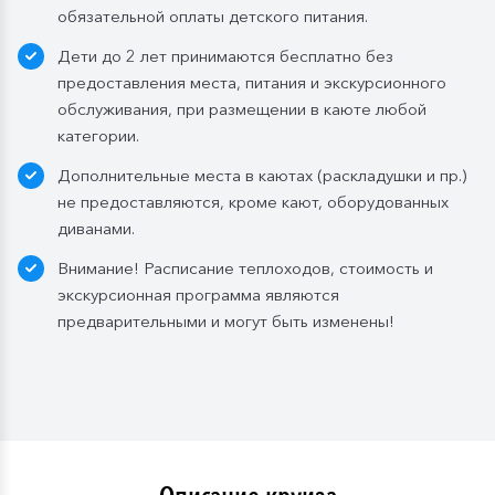
Каюты класса «Люкс» и «Полулюкс»:
обязательной оплаты детского питания.
ежедневное пополнение — 1 бутылка (0,5 л.) в день;
Дети до 2 лет принимаются бесплатно без
Стандартные каюты:
без пополнений, только в
предоставления места, питания и экскурсионного
день посадки:
обслуживания, при размещении в каюте любой
— в рейсах до 4 дней включительно: 1 бутылка (0,5
категории.
л.) при одноместном размещении, 1 бутылка (1,5 л.)
Дополнительные места в каютах (раскладушки и пр.)
в 2- и 3-местном размещении;
не предоставляются, кроме кают, оборудованных
— в рейсах от 5 дней до 10 дней включительно: 1
диванами.
бутылка (1,5 л.);
— в рейсах от 11 до 15 дней включительно: 2
Внимание! Расписание теплоходов, стоимость и
бутылки (1,5 л.);
экскурсионная программа являются
— в рейсах от 16 до 20 дней включительно: 3
предварительными и могут быть изменены!
бутылки (1,5 л.);
— в рейсах от 21 до 25 дней: 4 бутылки (1,5 л.).
Мы оставляем за собой право изменить систему
питания.