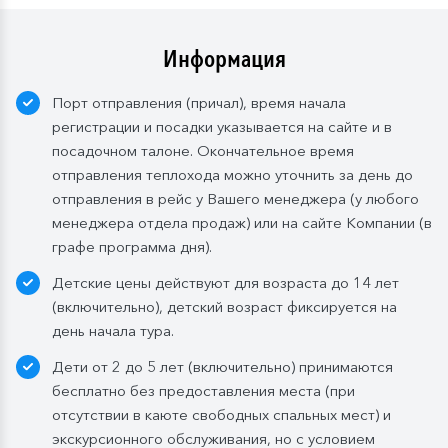
Для кают класса «Люкс» и «Полулюкс» расширенный
тариф предусмотрен по умолчанию.
Информация
Завтрак:
шведский стол или заказная система с
Порт отправления (причал), время начала
элементами шведского стола. Включены напитки
регистрации и посадки указывается на сайте и в
без ограничения: вода, сок, чай, кофе. В рейсах до
посадочном талоне. Окончательное время
4-х дней при ранней высадке в день прибытия
отправления теплохода можно уточнить за день до
завтрак континентальный;
отправления в рейс у Вашего менеджера (у любого
Обед:
заказная система питания, выбор блюд со 2-
менеджера отдела продаж) или на сайте Компании (в
го дня круиза. Включены напитки без ограничения:
графе программа дня).
вода, чай, кофе, морс;
Детские цены действуют для возраста до 14 лет
Ужин:
заказная система питания, выбор блюд со 2-
(включительно), детский возраст фиксируется на
го дня круиза. Включены напитки без ограничения:
день начала тура.
вода, чай, кофе. По запросу гостя: кисломолочный
Дети от 2 до 5 лет (включительно) принимаются
напиток (1 стакан, 200 мл). На выбор: вино красное /
бесплатно без предоставления места (при
белое / игристое (1 бокал, 125 мл) / водка (1
отсутствии в каюте свободных спальных мест) и
Бутилированная вода в каюте:
экскурсионного обслуживания, но с условием