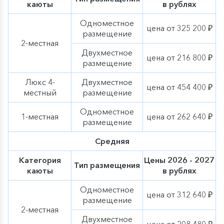
знаменитое Болгарское городище: соборная мечеть,
каюты
в рублях
датируемая XIII веком, «Северный мавзолей» XIV века
и «Восточный мавзолей» XVIII века, Ханский дворец с
Одноместное
цена от 325 200 ₽
усыпальницей, а также Черная и Белая палаты; музей
размещение
Болгарской цивилизации; Успенская церковь и «Дом
2-местная
лекаря».
Двухместное
цена от 216 800 ₽
размещение
«Осень в круизах с ВодоходЪ» — концепция круизных
путешествий, вдохновленная несравненной речной
Люкс 4-
Двухместное
романтикой бархатного сезона. На теплоходах
цена от 454 400 ₽
местный
размещение
компании с наступлением сентября начнут появляться
дополнительные элементы осеннего декора,
Одноместное
тематические мероприятия, экскурсии и сезонное
1-местная
цена от 262 640 ₽
размещение
меню нашей оригинальной гастрономической
концепции «Родные берега». Ощутите
очарование
Средняя
осени вместе с «ВодоходЪ»
!
Категория
Цены 2026 - 2027
Тип размещения
каюты
в рублях
Одноместное
цена от 312 640 ₽
размещение
2-местная
Двухместное