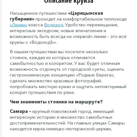
Описание круиза
Насыщенное путешествие
«Царицынская
губерния»
проходит на комфортабельном теплоходе
«Ленин»
класса
Водоход
.
Удобство перемещения,
интересные экскурсии, новые впечатления и
возможность быть всегда на «первой» линии – это всё
круизы с «ВодоходЪ».
В нашем путешествии вы посетите несколько
стоянок, каждая из которых отличается
самобытностью и колоритом. У вас будет отличная
возможность отдохнуть от городской суеты, оценить
гастрономическую концепцию «Родные берега»,
сделать множество красивых фотографий,
попробовать местную кухню и ощутить неповторимый
колорит путешествия по реке.
Чем знамениты стоянки на маршруте?
Самара
–
крупный поволжский город, имеющий
интересную историю и множество самобытных
достопримечательностей. На главных улицах Самары
находится кирха немецко-лютеранской церкви,
бункер Сталина, а также один из крупнейших музеев