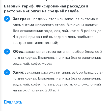
Базовый тариф. Фиксированная рассадка в
ресторане «Волга» на средней палубе.
Завтрак:
шведский стол или заказная система с
элементами шведского стола. Включены напитки
без ограничения: вода, сок, чай, кофе. В рейсах до
4-х дней при ранней высадке в день прибытия
завтрак континентальный;
Обед:
заказная система питания, выбор блюд со 2-
го дня круиза. Включены напитки без ограничения:
вода, чай, кофе, морс;
Ужин:
заказная система питания, выбор блюд со 2-
го дня круиза. Включены напитки без ограничения:
вода, чай, кофе. По запросу гостя: кисломолочный
напиток (1 стакан, 200 мл).
Расширенный тариф.
Фиксированная рассадка в
Показать
ресторане «Нева» на шлюпочной палу
бе
,
количество мест ограничено
.