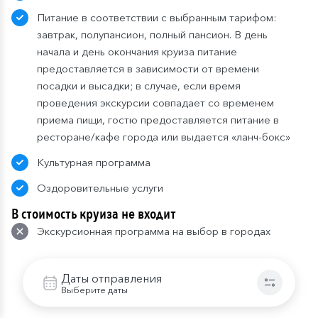
Питание в соответствии с выбранным тарифом:
завтрак, полупансион, полный пансион. В день
начала и день окончания круиза питание
предоставляется в зависимости от времени
посадки и высадки; в случае, если время
проведения экскурсии совпадает со временем
приема пищи, гостю предоставляется питание в
ресторане/кафе города или выдается «ланч-бокс»
Культурная программа
Оздоровительные услуги
В стоимость круиза не входит
Экскурсионная программа на выбор в городах
стоянок
Проезд до места посадки на теплоход и от места
Даты отправления
Выберите даты
высадки
Напитки и закуски в барах