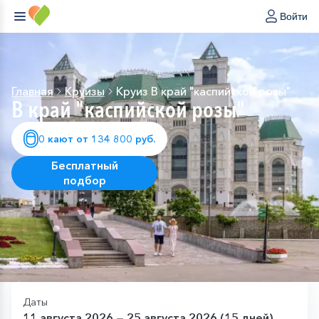
Войти
Главная
Круизы
Круиз В край "каспийской розы"
В край "каспийской розы"
0 кают от 134 800 руб.
Бесплатный
подбор
Даты
11 августа 2026 — 25 августа 2026 (15 дней)