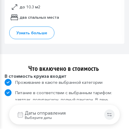
до 10.3 м2
два спальных места
Узнать больше
Что включено в стоимость
В стоимость круиза входит
Проживание в каюте выбранной категории
Питание в соответствии с выбранным тарифом:
завтрак, полупансион, полный пансион. В день
начала и день окончания круиза питание
Даты отправления
предоставляется в зависимости от времени
Выберите даты
посадки и высадки; в случае, если время
проведения экскурсии совпадает со временем