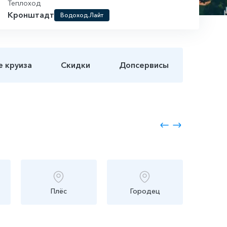
Теплоход
Кронштадт
Водоход.Лайт
е круиза
Скидки
Допсервисы
Плёс
Городец
Ни