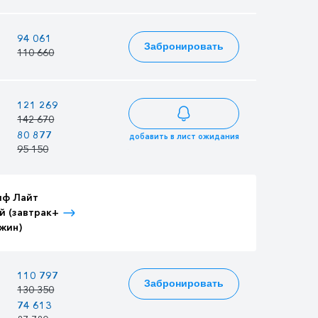
—
94 061
101 757
Забронировать
110 660
119 714
—
121 269
131 192
142 670
154 343
80 877
69 849
87 495
добавить в лист ожидания
95 150
82 175
102 935
иф Лайт
Тариф Лайт
Тариф Лайт
й (завтрак+
Детский (завтрак+
Взрослый (3-
жин)
ужин)
разовое питание)
—
110 797
119 863
Забронировать
130 350
141 015
74 613
64 438
80 718