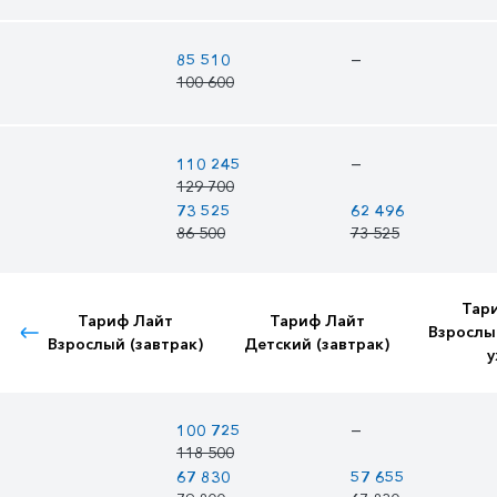
—
85 510
100 600
—
110 245
129 700
73 525
62 496
86 500
73 525
Тар
Тариф Лайт
Тариф Лайт
Взрослы
Взрослый (завтрак)
Детский (завтрак)
у
—
100 725
118 500
67 830
57 655