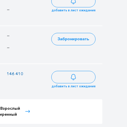
—
134 425
132 303
добавить в лист ожидания
—
—
—
Забронировать
—
—
—
146 410
126 445
124 449
добавить в лист ожидания
 Взрослый
Тариф Детский
Тариф Иностранный
иренный
расширенный
Детский