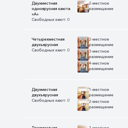
Двухместная
2-местное
1+
одноярусная каюта
размещение
«А»
Свободных кают: 0
Четырехместная
2-местное
двухъярусная
размещение
Свободных кают: 0
3-местное
размещение
4-местное
4+
размещение
Двухместная
1-местное
двухъярусная
размещение
Свободных кают: 0
2-местное
2+
размещение
Трехместная
2-местное