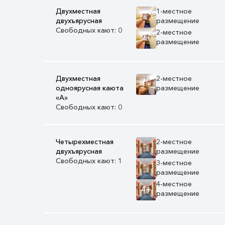
Двухместная
1-местное
двухъярусная
размещение
Свободных кают: 0
2-местное
2+
размещение
Двухместная
2-местное
1+
одноярусная каюта
размещение
«А»
Свободных кают: 0
Четырехместная
2-местное
двухъярусная
размещение
Свободных кают: 1
3-местное
размещение
4-местное
4+
размещение