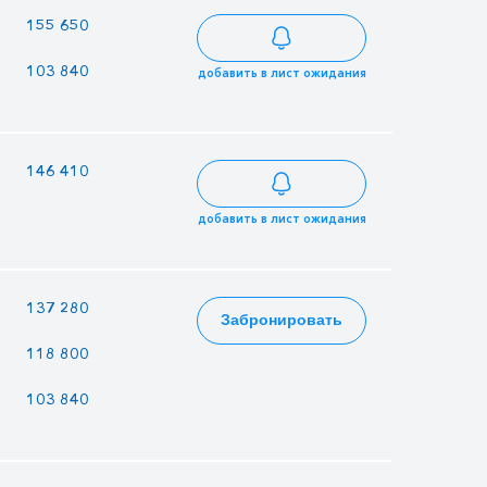
—
—
155 650
103 840
89 680
88 264
добавить в лист ожидания
146 410
126 445
124 449
добавить в лист ожидания
137 280
118 560
116 688
Забронировать
118 800
102 600
100 980
103 840
89 680
88 264