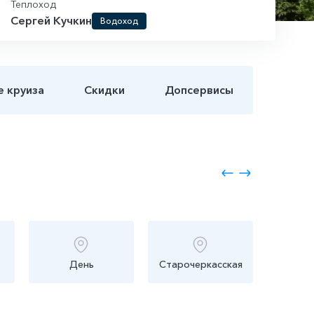
Теплоход
Сергей Кучкин
Водоход
е круиза
Скидки
Допсервисы
День
Старочеркасская
Росто