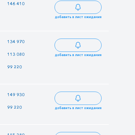
146 410
126 445
124 449
добавить в лист ожидания
134 970
116 565
114 725
113 080
97 660
96 118
добавить в лист ожидания
99 220
85 690
84 337
—
—
149 930
99 220
85 690
84 337
добавить в лист ожидания
115 280
99 560
97 988