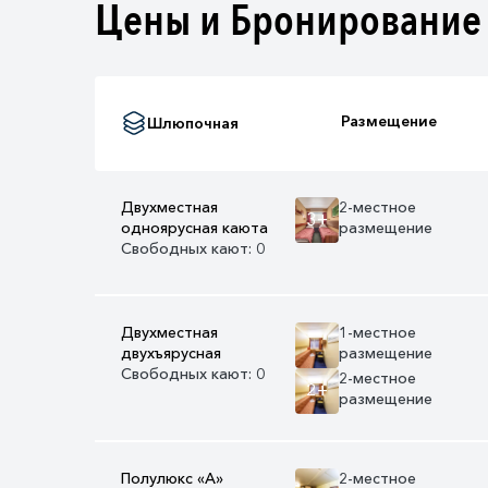
Цены и Бронирование
Размещение
Шлюпочная
Двухместная
2-местное
3+
одноярусная каюта
размещение
Свободных кают: 0
Двухместная
1-местное
двухъярусная
размещение
Свободных кают: 0
2-местное
2+
размещение
Полулюкс «А»
2-местное