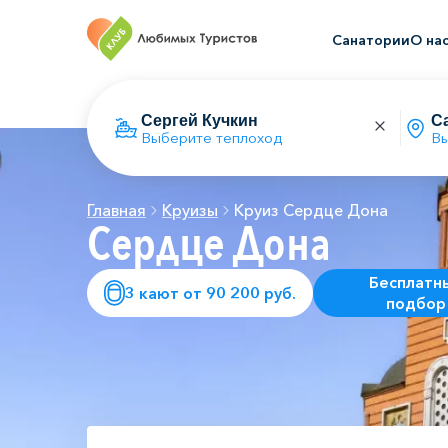
Санатории
О на
Выберите теплоход
Вы
Главная
Круизы
Круиз Сердце Дона
Сердце Дона
Бесплатн
3 кают от 90 200 руб.
подбор