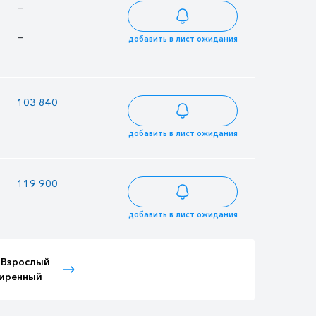
—
179 265
176 435
—
134 425
132 303
добавить в лист ожидания
103 840
89 680
88 264
добавить в лист ожидания
119 900
103 550
101 915
добавить в лист ожидания
 Взрослый
Тариф Детский
Тариф Иностранный
иренный
расширенный
Детский