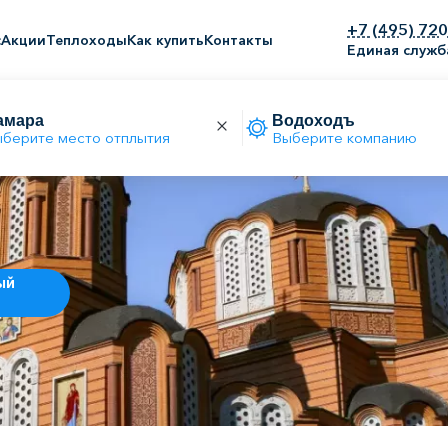
+7 (495) 72
с
Акции
Теплоходы
Как купить
Контакты
Единая служб
берите место отплытия
Выберите компанию
ый