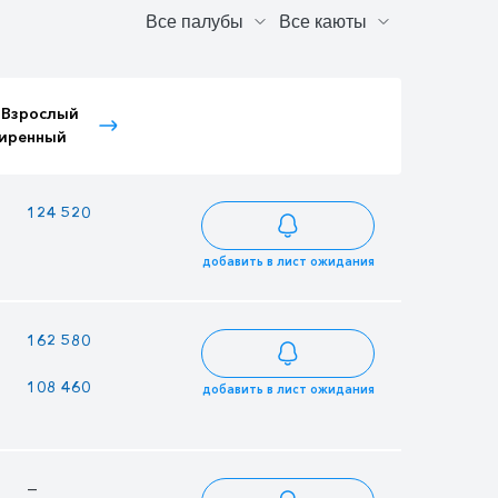
 Взрослый
Тариф Детский
Тариф Иностранный
иренный
расширенный
Детский
124 520
107 540
105 842
добавить в лист ожидания
—
—
162 580
108 460
93 670
92 191
добавить в лист ожидания
—
179 265
176 435