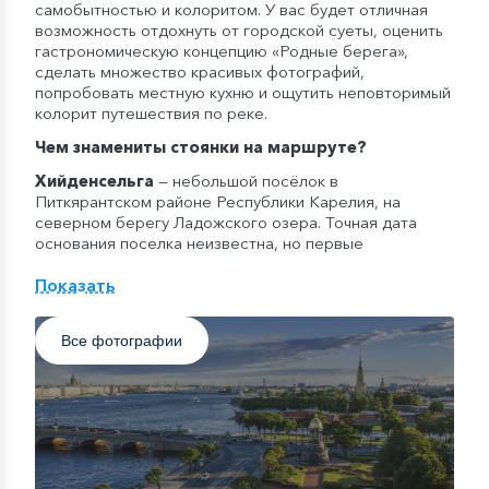
самобытностью и колоритом. У вас будет отличная
возможность отдохнуть от городской суеты, оценить
гастрономическую концепцию «Родные берега»,
сделать множество красивых фотографий,
попробовать местную кухню и ощутить неповторимый
колорит путешествия по реке.
Чем знамениты стоянки на маршруте?
Хийденсельга
— небольшой посёлок в
Питкярантском районе Республики Карелия, на
северном берегу Ладожского озера. Точная дата
основания поселка неизвестна, но первые
упоминания о нем относятся к 1500 году. В 16 веке
эти земли относились к Швеции, а уже в 20 веке – к
Показать
Финляндии. Поселок расположен в устье реки
Янисйоки, здесь очень красивые и живописные места.
Все фотографии
В окрестностях расположены знаменитые Ладожские
шхеры, а некоторые острова неподалеку особенно
примечательны.
о. Валаам
–
самый крупный и очень живописный
остров Карелии, расположенный в северной части
Ладожского озера. Сюда ежегодно приезжают
десятки тысяч туристов и паломников, чтобы