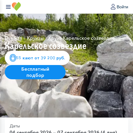
Войти
Главная
Круизы
Круиз Карельское созвездие
Карельское созвездие
55 кают от 39 200 руб.
Бесплатный
подбор
Даты
04 сентября 2026 — 07 сентября 2026 (4 дня)