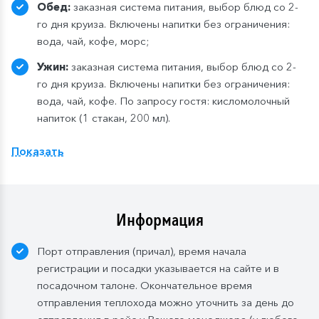
Обед:
заказная система питания, выбор блюд со 2-
го дня круиза. Включены напитки без ограничения:
вода, чай, кофе, морс;
Ужин:
заказная система питания, выбор блюд со 2-
го дня круиза. Включены напитки без ограничения:
вода, чай, кофе. По запросу гостя: кисломолочный
напиток (1 стакан, 200 мл).
Расширенный тариф.
Фиксированная рассадка в
Показать
ресторане «Нева» на шлюпочной палу
бе
,
количество мест ограничено
.
Для кают класса «Люкс» и «Полулюкс» расширенный
тариф предусмотрен по умолчанию.
Информация
Завтрак:
шведский стол или заказная система с
Порт отправления (причал), время начала
элементами шведского стола. Включены напитки
регистрации и посадки указывается на сайте и в
без ограничения: вода, сок, чай, кофе. В рейсах до
посадочном талоне. Окончательное время
4-х дней при ранней высадке в день прибытия
отправления теплохода можно уточнить за день до
завтрак континентальный;