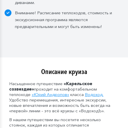
диванами.
бутылка (1,5 л.);
— в рейсах от 11 до 15 дней включительно: 2
Внимание! Расписание теплоходов, стоимость и
бутылки (1,5 л.);
экскурсионная программа являются
— в рейсах от 16 до 20 дней включительно: 3
предварительными и могут быть изменены!
бутылки (1,5 л.);
— в рейсах от 21 до 25 дней: 4 бутылки (1,5 л.).
Мы оставляем за собой право изменить систему
питания.
Описание круиза
Насыщенное путешествие
«Карельское
созвездие»
проходит на комфортабельном
теплоходе
«
Юрий Андропов
»
класса
Водоход
.
Удобство перемещения, интересные экскурсии,
новые впечатления и возможность быть всегда на
«первой» линии – это всё круизы с «ВодоходЪ».
В нашем путешествии вы посетите несколько
стоянок, каждая из которых отличается