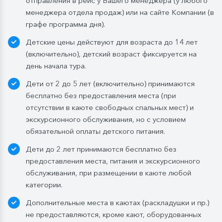
отправления в рейс у Вашего менеджера (у любого
Обед:
заказная система питания, выбор блюд со 2-
менеджера отдела продаж) или на сайте Компании (в
го дня круиза. Включены напитки без ограничения:
графе программа дня).
вода, чай, кофе, морс;
Детские цены действуют для возраста до 14 лет
Ужин:
заказная система питания, выбор блюд со 2-
(включительно), детский возраст фиксируется на
го дня круиза. Включены напитки без ограничения:
день начала тура.
вода, чай, кофе. По запросу гостя: кисломолочный
Дети от 2 до 5 лет (включительно) принимаются
напиток (1 стакан, 200 мл). На выбор: вино красное /
бесплатно без предоставления места (при
белое / игристое (1 бокал, 125 мл) / водка (1
отсутствии в каюте свободных спальных мест) и
Бутилированная вода в каюте:
экскурсионного обслуживания, но с условием
Каюты класса «Люкс» и «Полулюкс»:
обязательной оплаты детского питания.
ежедневное пополнение — 1 бутылка (0,5 л.) в день;
Дети до 2 лет принимаются бесплатно без
Стандартные каюты:
без пополнений, только в
предоставления места, питания и экскурсионного
день посадки:
обслуживания, при размещении в каюте любой
— в рейсах до 4 дней включительно: 1 бутылка (0,5
категории.
л.) при одноместном размещении, 1 бутылка (1,5 л.)
Дополнительные места в каютах (раскладушки и пр.)
в 2- и 3-местном размещении;
не предоставляются, кроме кают, оборудованных
— в рейсах от 5 дней до 10 дней включительно: 1