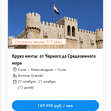
Осталось менее
317
кают
Круиз мечты: от Черного до Средиземного
моря
Сочи — Александрия — Сочи
Astoria Grande
07 ноября—
21 ноября
(15 дней)
169 400 руб. / чел.