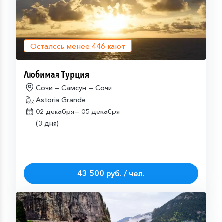
Осталось менее
446
кают
Любимая Турция
Сочи — Самсун — Сочи
Astoria Grande
02 декабря—
05 декабря
(3 дня)
43 500 руб. / чел.