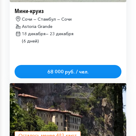
Мини-круиз
Сочи — Стамбул — Сочи
Astoria Grande
18 декабря—
23 декабря
(6 дней)
68 000 руб. / чел.
Осталось менее
483
кают