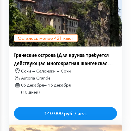
Осталось менее
421
кают
Греческие острова (Для круиза требуется
действующая многократная шенгенская
виза)
Сочи — Салоники — Сочи
Astoria Grande
05 декабря—
15 декабря
(10 дней)
140 000 руб. / чел.