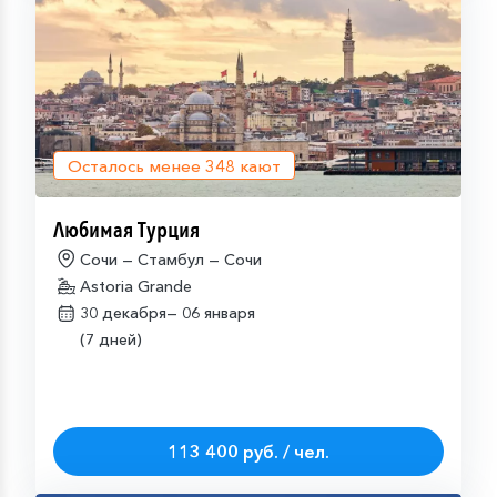
Осталось менее
348
кают
Любимая Турция
Сочи — Стамбул — Сочи
Astoria Grande
30 декабря—
06 января
(7 дней)
113 400 руб. / чел.