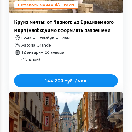
Осталось менее
481
кают
Круиз мечты: от Черного до Средиземного
моря (необходимо оформлять разрешение
на посещение Израиля (ETA-IL)
Сочи — Стамбул — Сочи
Astoria Grande
12 января—
26 января
(15 дней)
144 200 руб. / чел.