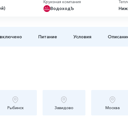
Круизная компания
Тепл
ей)
ВодоходЪ
Ниж
 включено
Питание
Условия
Описани
Рыбинск
Завидово
Москва