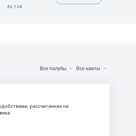
62 124
60 120
61 323
добствами, рассчитанная на
века