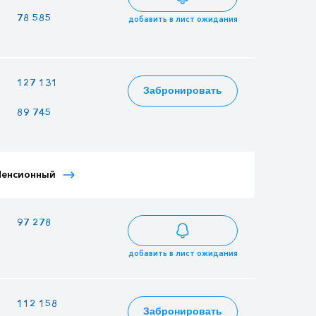
78 585
76 050
77 571
добавить в лист ожидания
—
127 131
123 030
Забронировать
89 745
86 850
88 587
Тариф Иностранный
Пенсионный
Тариф Молодежный
Детский
—
97 278
94 140
добавить в лист ожидания
—
112 158
108 540
Забронировать