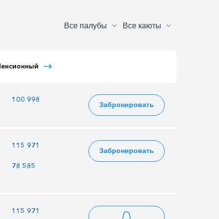
Тариф Иностранный
Пенсионный
Тариф Молодежный
Детский
—
100 998
97 740
Забронировать
—
115 971
112 230
Забронировать
78 585
76 050
77 571
—
115 971
112 230