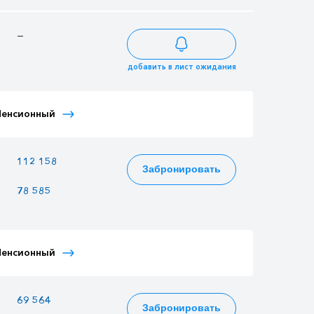
—
—
—
добавить в лист ожидания
Тариф Иностранный
Пенсионный
Тариф Молодежный
Детский
—
112 158
108 540
Забронировать
78 585
76 050
77 571
Тариф Иностранный
Пенсионный
Тариф Молодежный
Детский
69 564
67 320
68 667
Забронировать