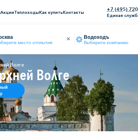
+7 (495) 72
с
Акции
Теплоходы
Как купить
Контакты
Единая служб
берите место отплытия
Выберите компанию
хней Волге
рхней Волге
ный
р