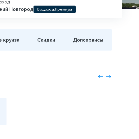
оход
ний Новгород
Водоход.Премиум
е круиза
Скидки
Допсервисы