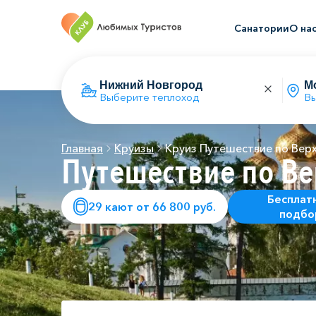
Санатории
О на
Выберите теплоход
Вы
Главная
Круизы
Круиз Путешествие по Вер
Путешествие по Ве
Бесплат
29 кают от 66 800 руб.
подбо