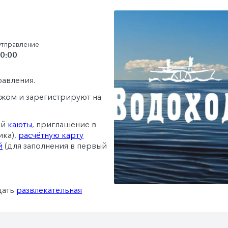
тправление
0:00
равления.
гажом и зарегистрируют на
ей
каюты
, приглашение в
ика),
расчётную карту
й
(для заполнения в первый
дать
развлекательная