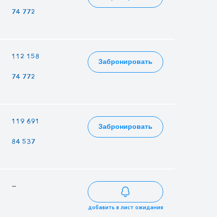
74 772
72 360
73 808
—
112 158
108 540
Забронировать
74 772
72 360
73 808
—
119 691
115 830
Забронировать
84 537
81 810
83 447
—
—
—
добавить в лист ожидания