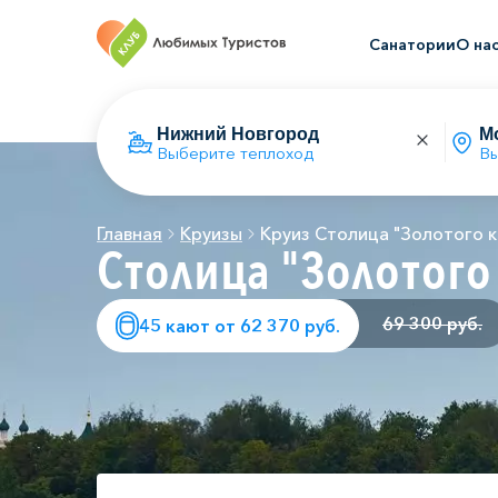
Санатории
О на
Выберите теплоход
Вы
Главная
Круизы
Круиз Столица "Золотого к
Столица "Золотого
69 300 руб.
45 кают от 62 370 руб.