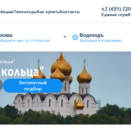
+7 (495) 72
с
Акции
Теплоходы
Как купить
Контакты
Единая служб
берите место отплытия
Выберите компанию
ольца"
 кольца"
Бесплатный
подбор