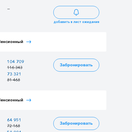
—
—
—
добавить в лист ожидания
Тариф Иностранный
Пенсионный
Тариф Молодежный
Детский
—
104 709
101 331
Забронировать
116 343
112 590
73 321
70 956
72 375
81 468
78 840
80 417
Тариф Иностранный
Пенсионный
Тариф Молодежный
Детский
64 951
62 856
64 113
Забронировать
72 168
69 840
71 237