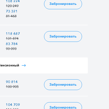
—
108 224
104 733
Забронировать
120 249
116 370
73 321
70 956
72 375
81 468
78 840
80 417
—
118 687
114 858
Забронировать
131 874
127 620
83 784
81 081
82 703
93 093
90 090
91 892
Тариф Иностранный
Пенсионный
Тариф Молодежный
Детский
—
90 814
87 885
Забронировать
100 905
97 650
—
104 709
101 331
Забронировать