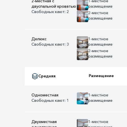
2-местная с
1-местное
двуспальной кроватью
размещение
Свободных кают: 2
2-местное
13+
размещение
Делюкс
1-местное
Свободных кают: 3
размещение
2-местное
45+
размещение
Размещение
Средняя
Одноместная
1-местное
8+
Свободных кают: 1
размещение
Двухместная
1-местное
одноярусная
размещение