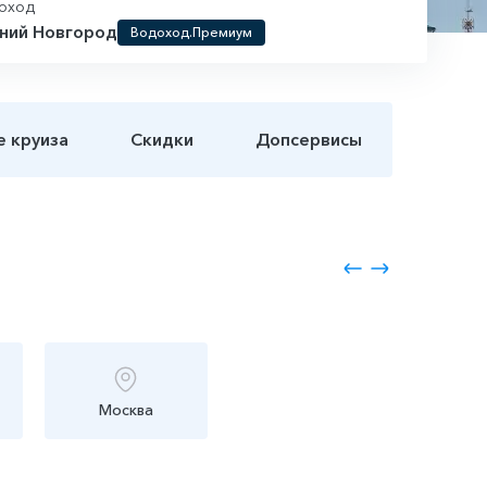
оход
ний Новгород
Водоход.Премиум
е круиза
Скидки
Допсервисы
Москва