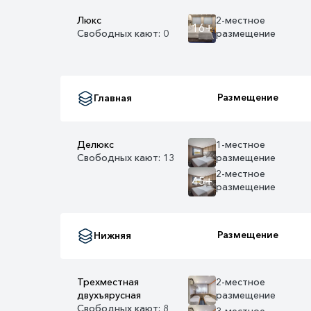
Люкс
2-местное
16+
Свободных кают: 0
размещение
Размещение
Главная
Делюкс
1-местное
Свободных кают: 13
размещение
2-местное
45+
размещение
Размещение
Нижняя
Трехместная
2-местное
двухъярусная
размещение
Свободных кают: 8
3-местное