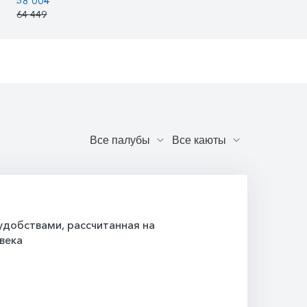
58 004
56 133
57 256
64 449
62 370
63 618
добствами, рассчитанная на
века