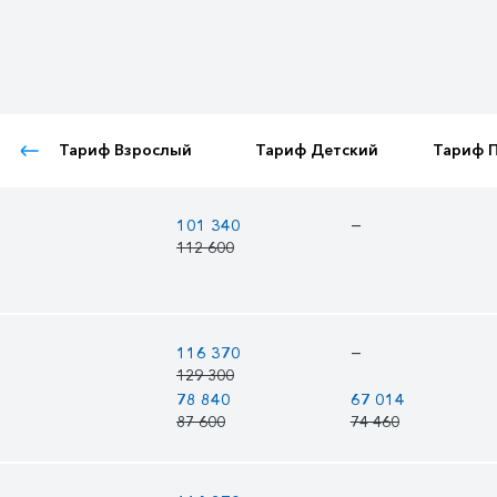
Тариф Взрослый
Тариф Детский
Тариф 
—
101 340
112 600
—
116 370
129 300
78 840
67 014
87 600
74 460