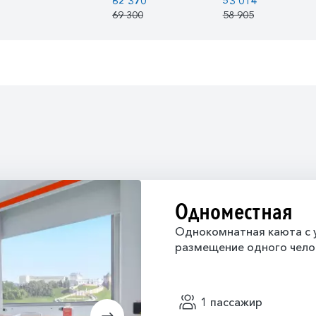
62 370
53 014
69 300
58 905
Одноместная
Однокомнатная каюта с у
размещение одного чело
1 пассажир