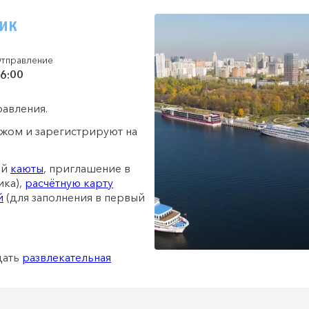
ник
тправление
6:00
равления.
гажом и зарегистрируют на
ей
каюты
, приглашение в
ика),
расчётную карту
й
(для заполнения в первый
дать
развлекательная