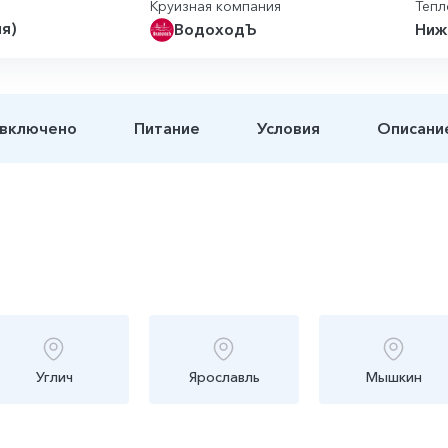
Круизная компания
Тепл
ня)
ВодоходЪ
Ниж
 включено
Питание
Условия
Описани
Углич
Ярославль
Мышкин