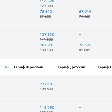
—
116 370
129 300
78 840
67 014
87 600
74 460
—
127 620
141 800
90 090
76 576
100 100
85 085
Тариф Взрослый
Тариф Детский
Тариф 
—
97 650
108 500
—
112 590