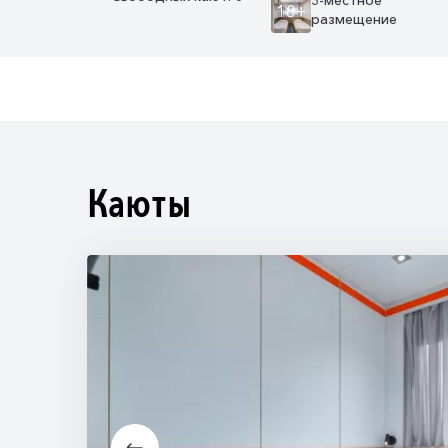
18+
размещение
Каюты