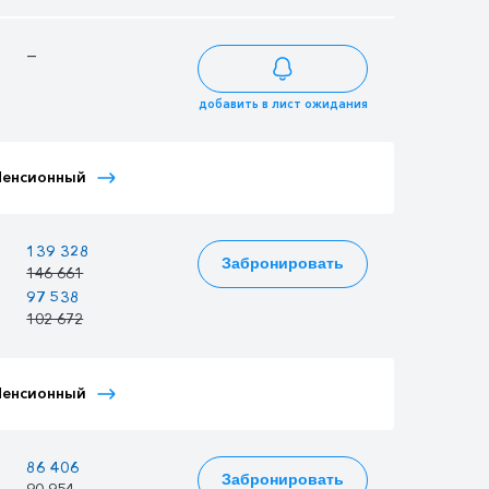
—
—
—
добавить в лист ожидания
Тариф Иностранный
Пенсионный
Тариф Молодежный
Детский
—
139 328
134 833
Забронировать
146 661
141 930
97 538
94 392
96 281
102 672
99 360
101 348
Тариф Иностранный
Пенсионный
Тариф Молодежный
Детский
86 406
83 619
85 292
Забронировать
90 954
88 020
89 781