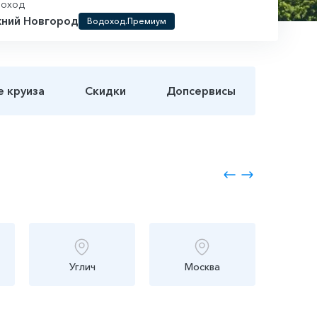
лоход
ний Новгород
Водоход.Премиум
е круиза
Скидки
Допсервисы
Углич
Москва