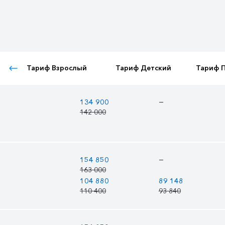
Тариф Взрослый
Тариф Детский
Тариф 
—
134 900
142 000
—
154 850
163 000
104 880
89 148
110 400
93 840