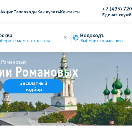
+7 (495) 72
с
Акции
Теплоходы
Как купить
Контакты
Единая служб
берите место отплытия
Выберите компанию
и Романовых
тии Романовых
Бесплатный
подбор