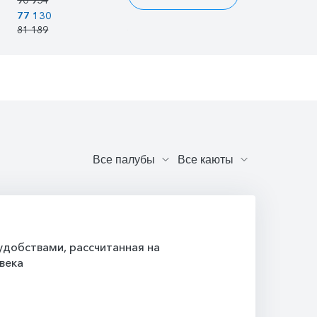
77 130
74 641
76 135
81 189
78 570
80 142
добствами, рассчитанная на
века