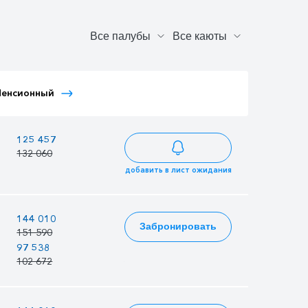
Тариф Иностранный
Пенсионный
Тариф Молодежный
Детский
—
125 457
121 410
132 060
127 800
добавить в лист ожидания
—
144 010
139 365
Забронировать
151 590
146 700
97 538
94 392
96 281
102 672
99 360
101 348