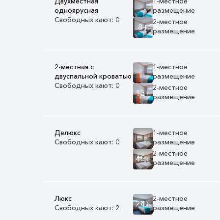
Двухместная
1-местное
одноярусная
размещение
Свободных кают: 0
2-местное
8+
размещение
2-местная с
1-местное
двуспальной кроватью
размещение
Свободных кают: 0
2-местное
13+
размещение
Делюкс
1-местное
Свободных кают: 0
размещение
2-местное
45+
размещение
Люкс
2-местное
24+
Свободных кают: 2
размещение