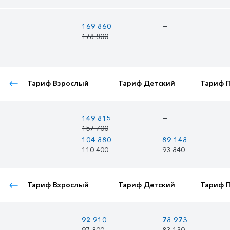
—
169 860
178 800
Тариф Взрослый
Тариф Детский
Тариф 
—
149 815
157 700
104 880
89 148
110 400
93 840
Тариф Взрослый
Тариф Детский
Тариф 
92 910
78 973
97 800
83 130