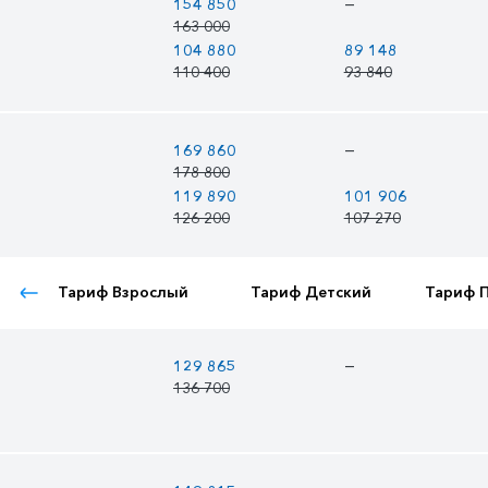
—
154 850
163 000
104 880
89 148
110 400
93 840
—
169 860
178 800
119 890
101 906
126 200
107 270
Тариф Взрослый
Тариф Детский
Тариф 
—
129 865
136 700