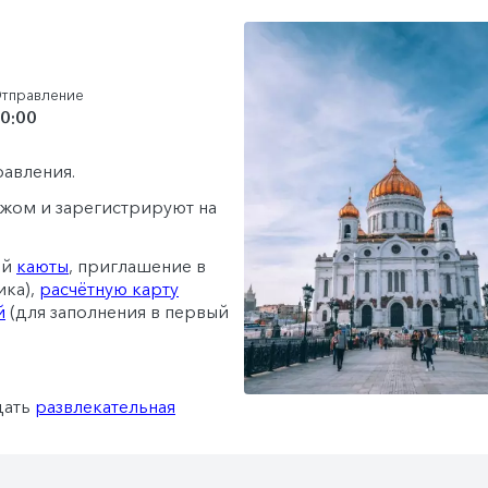
тправление
0:00
равления.
гажом и зарегистрируют на
ей
каюты
, приглашение в
ика),
расчётную карту
й
(для заполнения в первый
дать
развлекательная