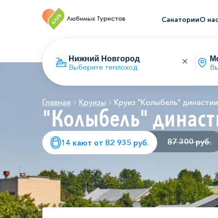
Санатории
О на
Выберите теплоход
Вы
Главная
Круизы
Круиз "Колыбель" династи
"Колыбель" динас
87 300 руб.
14 кают от 82 935 руб.