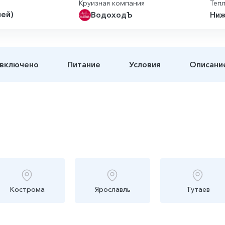
Круизная компания
Теп
ней)
ВодоходЪ
Ниж
 включено
Питание
Условия
Описани
Кострома
Ярославль
Тутаев