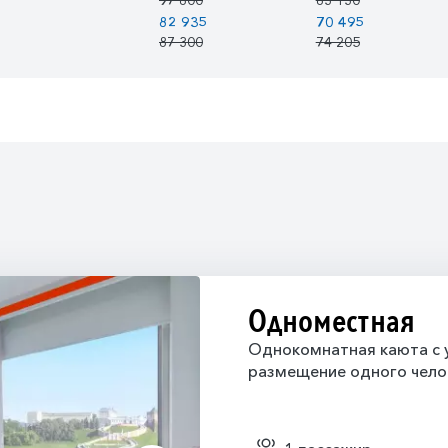
82 935
70 495
87 300
74 205
Одноместная
Однокомнатная каюта с у
размещение одного чело