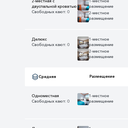
2-местная с
1-местное
двуспальной кроватью
размещение
Свободных кают: 0
2-местное
13+
размещение
Делюкс
1-местное
Свободных кают: 0
размещение
2-местное
45+
размещение
Размещение
Средняя
Одноместная
1-местное
8+
Свободных кают: 0
размещение