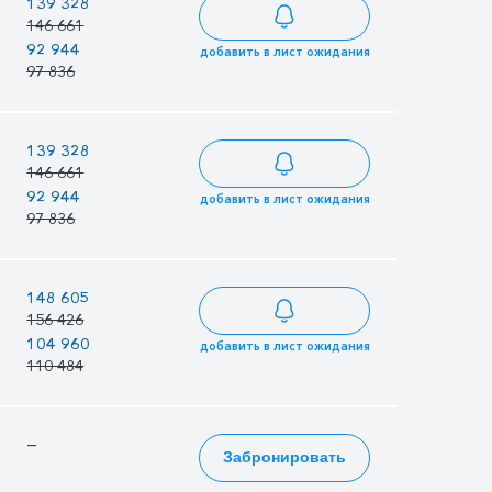
—
139 328
134 833
146 661
141 930
92 944
89 946
91 745
добавить в лист ожидания
97 836
94 680
96 574
—
139 328
134 833
146 661
141 930
92 944
89 946
91 745
добавить в лист ожидания
97 836
94 680
96 574
—
148 605
143 811
156 426
151 380
104 960
101 574
103 606
добавить в лист ожидания
110 484
106 920
109 059
—
—
—
Забронировать