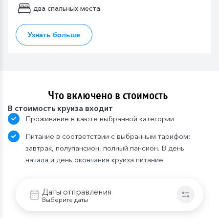
два спальных места
Узнать больше
Что включено в стоимость
В стоимость круиза входит
Проживание в каюте выбранной категории
Питание в соответствии с выбранным тарифом:
завтрак, полупансион, полный пансион. В день
начала и день окончания круиза питание
предоставляется в зависимости от времени
посадки и высадки; в случае, если время
Даты отправления
проведения экскурсии совпадает со временем
Выберите даты
приема пищи, гостю предоставляется питание в
ресторане/кафе города или выдается «ланч-бокс»