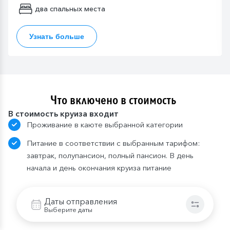
два спальных места
Узнать больше
Что включено в стоимость
В стоимость круиза входит
Проживание в каюте выбранной категории
Питание в соответствии с выбранным тарифом:
завтрак, полупансион, полный пансион. В день
начала и день окончания круиза питание
предоставляется в зависимости от времени
посадки и высадки; в случае, если время
Даты отправления
проведения экскурсии совпадает со временем
Выберите даты
приема пищи, гостю предоставляется питание в
ресторане/кафе города или выдается «ланч-бокс»