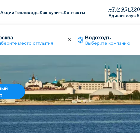
+7 (495) 72
с
Акции
Теплоходы
Как купить
Контакты
Единая служб
берите место отплытия
Выберите компанию
ный
р