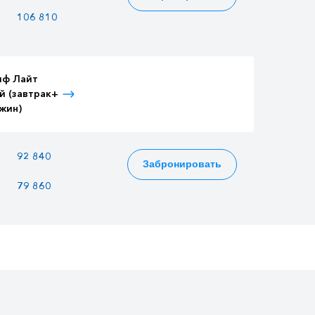
106 810
92 245
115 549
иф Лайт
Тариф Лайт
Тариф Лайт
й (завтрак+
Детский (завтрак+
Взрослый (3-
жин)
ужин)
разовое питание)
92 840
80 180
100 436
Забронировать
79 860
68 970
86 394