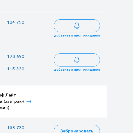
—
134 750
145 775
добавить в лист ожидания
—
173 690
187 901
115 830
100 035
125 307
добавить в лист ожидания
иф Лайт
Тариф Лайт
Тариф Лайт
й (завтрак+
Детский (завтрак+
Взрослый (3-
жин)
ужин)
разовое питание)
—
158 730
171 717
Забронировать