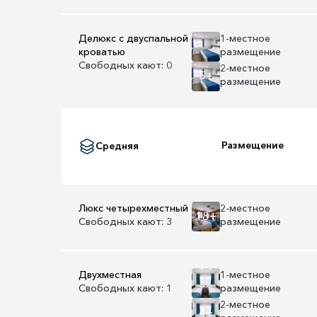
Делюкс с двуспальной
1-местное
кроватью
размещение
Свободных кают: 0
2-местное
5+
размещение
Размещение
Средняя
Люкс четырехместный
2-местное
18+
Свободных кают: 3
размещение
Двухместная
1-местное
Свободных кают: 1
размещение
2-местное
4+