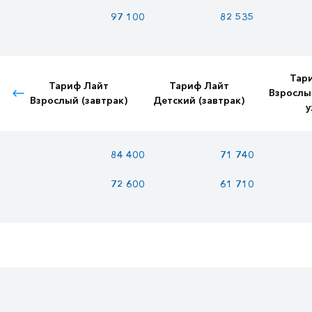
97 100
82 535
Тар
Тариф Лайт
Тариф Лайт
Взрослы
Взрослый (завтрак)
Детский (завтрак)
у
84 400
71 740
72 600
61 710