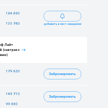
—
184 690
199 801
122 760
106 020
132 804
добавить в лист ожидания
иф Лайт
Тариф Лайт
Тариф Лайт
й (завтрак+
Детский (завтрак+
Взрослый (3-
жин)
ужин)
разовое питание)
—
179 630
194 327
Забронировать
—
149 710
161 959
Забронировать
99 880
86 260
108 052