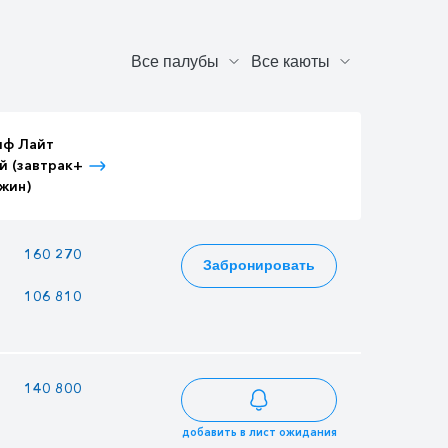
иф Лайт
Тариф Лайт
Тариф Лайт
й (завтрак+
Детский (завтрак+
Взрослый (3-
жин)
ужин)
разовое питание)
—
160 270
173 383
Забронировать
106 810
92 245
115 549
—
140 800
152 320
добавить в лист ожидания