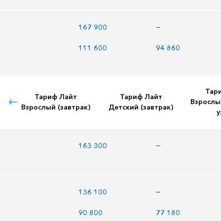
—
167 900
111 600
94 860
Тар
Тариф Лайт
Тариф Лайт
Взрослы
Взрослый (завтрак)
Детский (завтрак)
у
—
163 300
—
136 100
90 800
77 180