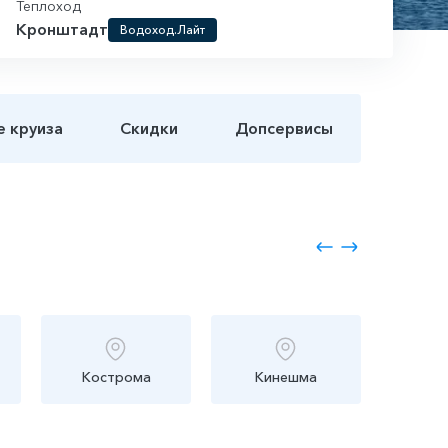
Теплоход
Кронштадт
Водоход.Лайт
е круиза
Скидки
Допсервисы
Кострома
Кинешма
Юр