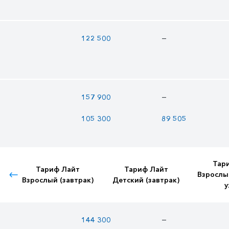
—
122 500
—
157 900
105 300
89 505
Тар
Тариф Лайт
Тариф Лайт
Взрослы
Взрослый (завтрак)
Детский (завтрак)
у
—
144 300