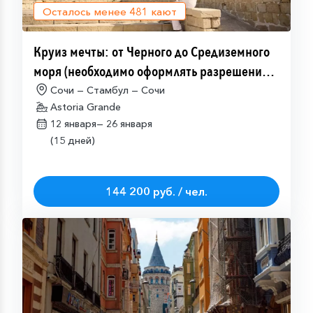
Осталось менее
481
кают
Круиз мечты: от Черного до Средиземного
моря (необходимо оформлять разрешение
на посещение Израиля (ETA-IL)
Сочи — Стамбул — Сочи
Astoria Grande
12 января—
26 января
(15 дней)
144 200 руб. / чел.