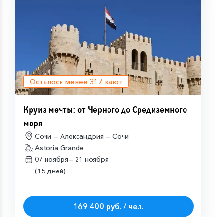
Осталось менее
317
кают
Круиз мечты: от Черного до Средиземного
моря
Сочи — Александрия — Сочи
Astoria Grande
07 ноября—
21 ноября
(15 дней)
169 400 руб. / чел.