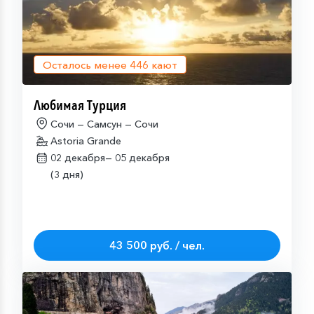
Осталось менее
446
кают
Любимая Турция
Сочи — Самсун — Сочи
Astoria Grande
02 декабря—
05 декабря
(3 дня)
43 500 руб. / чел.