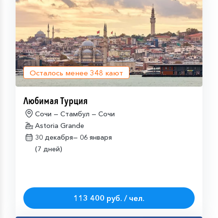
Осталось менее
348
кают
Любимая Турция
Сочи — Стамбул — Сочи
Astoria Grande
30 декабря—
06 января
(7 дней)
113 400 руб. / чел.