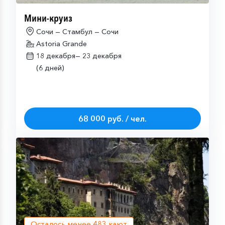
Мини-круиз
Сочи — Стамбул — Сочи
Astoria Grande
18 декабря—
23 декабря
(6 дней)
68 000 руб. / чел.
Осталось менее
483
кают