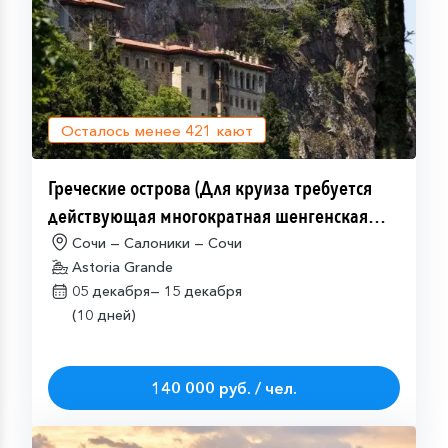
Осталось менее
421
кают
Греческие острова (Для круиза требуется
действующая многократная шенгенская
виза)
Сочи — Салоники — Сочи
Astoria Grande
05 декабря—
15 декабря
(10 дней)
140 000 руб. / чел.