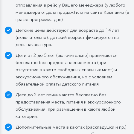
отправления в рейс у Вашего менеджера (у любого
Обед:
заказная система питания, выбор блюд со 2-
менеджера отдела продаж) или на сайте Компании (в
го дня круиза. Включены напитки без ограничения:
графе программа дня).
вода, чай, кофе, морс;
Детские цены действуют для возраста до 14 лет
Ужин:
заказная система питания, выбор блюд со 2-
(включительно), детский возраст фиксируется на
го дня круиза. Включены напитки без ограничения:
день начала тура.
вода, чай, кофе. По запросу гостя: кисломолочный
Дети от 2 до 5 лет (включительно) принимаются
напиток (1 стакан, 200 мл). На выбор: вино красное /
бесплатно без предоставления места (при
белое / игристое (1 бокал, 125 мл) / водка (1
отсутствии в каюте свободных спальных мест) и
Бутилированная вода в каюте:
экскурсионного обслуживания, но с условием
Каюты класса «Люкс» и «Полулюкс»:
обязательной оплаты детского питания.
ежедневное пополнение — 1 бутылка (0,5 л.) в день;
Дети до 2 лет принимаются бесплатно без
Стандартные каюты:
без пополнений, только в
предоставления места, питания и экскурсионного
день посадки:
обслуживания, при размещении в каюте любой
— в рейсах до 4 дней включительно: 1 бутылка (0,5
категории.
л.) при одноместном размещении, 1 бутылка (1,5 л.)
Дополнительные места в каютах (раскладушки и пр.)
в 2- и 3-местном размещении;