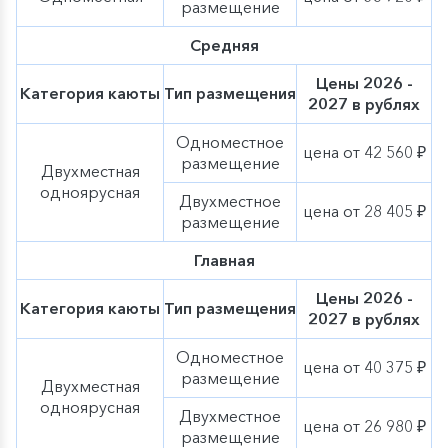
размещение
Навигация ждет своих юных капитанов!
Средняя
Тематическая программа разработана
дополнительно к основной программе на борту
Цены 2026 -
и будет проходить параллельно с основными
Категория каюты
Тип размещения
2027 в рублях
мероприятиями. Во время экскурсионной
программ детские мероприятия не проводятся.
Одноместное
цена от 42 560 ₽
размещение
Двухместная
одноярусная
Двухместное
цена от 28 405 ₽
размещение
Главная
Цены 2026 -
Категория каюты
Тип размещения
2027 в рублях
Одноместное
цена от 40 375 ₽
размещение
Двухместная
одноярусная
Двухместное
цена от 26 980 ₽
размещение