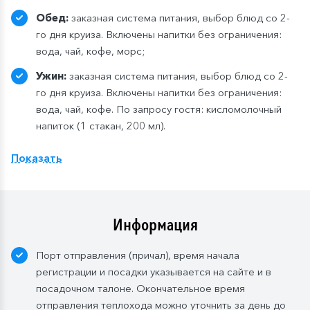
Обед:
заказная система питания, выбор блюд со 2-
го дня круиза. Включены напитки без ограничения:
вода, чай, кофе, морс;
Ужин:
заказная система питания, выбор блюд со 2-
го дня круиза. Включены напитки без ограничения:
вода, чай, кофе. По запросу гостя: кисломолочный
напиток (1 стакан, 200 мл).
Расширенный тариф.
Фиксированная рассадка в
Показать
ресторане «Нева» на шлюпочной палу
бе
,
количество мест ограничено
.
Для кают класса «Люкс» и «Полулюкс» расширенный
тариф предусмотрен по умолчанию.
Информация
Завтрак:
шведский стол или заказная система с
Порт отправления (причал), время начала
элементами шведского стола. Включены напитки
регистрации и посадки указывается на сайте и в
без ограничения: вода, сок, чай, кофе. В рейсах до
посадочном талоне. Окончательное время
4-х дней при ранней высадке в день прибытия
отправления теплохода можно уточнить за день до
завтрак континентальный;