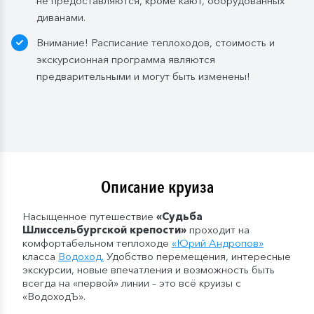
не предоставляются, кроме кают, оборудованных
— в рейсах от 5 дней до 10 дней включительно: 1
диванами.
бутылка (1,5 л.);
— в рейсах от 11 до 15 дней включительно: 2
Внимание! Расписание теплоходов, стоимость и
бутылки (1,5 л.);
экскурсионная программа являются
— в рейсах от 16 до 20 дней включительно: 3
предварительными и могут быть изменены!
бутылки (1,5 л.);
— в рейсах от 21 до 25 дней: 4 бутылки (1,5 л.).
Мы оставляем за собой право изменить систему
питания.
Описание круиза
Насыщенное путешествие
«Судьба
Шлиссельбургской крепости»
проходит на
комфортабельном теплоходе
«
Юрий Андропов
»
класса
Водоход
.
Удобство перемещения, интересные
экскурсии, новые впечатления и возможность быть
всегда на «первой» линии – это всё круизы с
«ВодоходЪ».