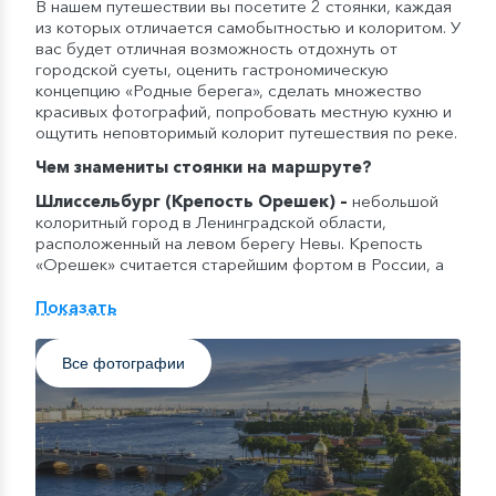
В нашем путешествии вы посетите 2 стоянки, каждая
из которых отличается самобытностью и колоритом. У
вас будет отличная возможность отдохнуть от
городской суеты, оценить гастрономическую
концепцию «Родные берега», сделать множество
красивых фотографий, попробовать местную кухню и
ощутить неповторимый колорит путешествия по реке.
Чем знамениты стоянки на маршруте?
Шлиссельбург (Крепость Орешек)
–
небольшой
колоритный город в Ленинградской области,
расположенный на левом берегу Невы. Крепость
«Орешек» считается старейшим фортом в России, а
также главной исторической
достопримечательностью города. Помимо крепости в
Показать
Шлиссельбурге есть Благовещенский собор, который
долгие годы использовался под разные нужны, и
Все фотографии
музей «Прорыв блокады Ленинграда» с круговой
диорамой.
о. Валаам
–
самый крупный и очень живописный
остров Карелии, расположенный в северной части
Ладожского озера. Сюда ежегодно приезжают
десятки тысяч туристов и паломников, чтобы