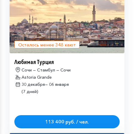
Осталось менее
348
кают
Любимая Турция
Сочи — Стамбул — Сочи
Astoria Grande
30 декабря—
06 января
(7 дней)
113 400 руб. / чел.