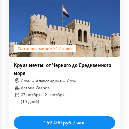
Осталось менее
317
кают
Круиз мечты: от Черного до Средиземного
моря
Сочи — Александрия — Сочи
Astoria Grande
07 ноября—
21 ноября
(15 дней)
169 400 руб. / чел.