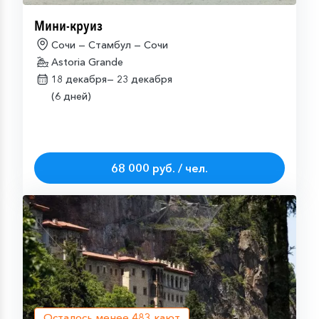
Мини-круиз
Сочи — Стамбул — Сочи
Astoria Grande
18 декабря—
23 декабря
(6 дней)
68 000 руб. / чел.
Осталось менее
483
кают