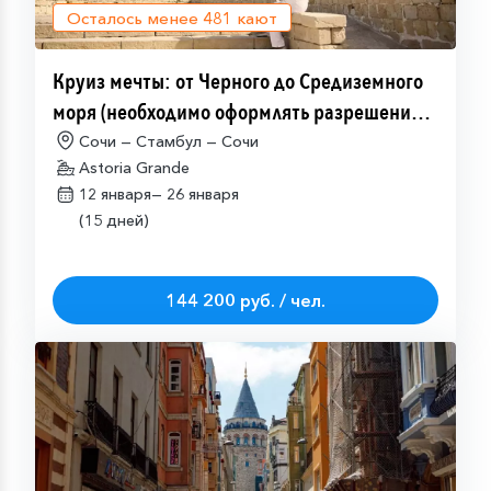
Осталось менее
481
кают
Круиз мечты: от Черного до Средиземного
моря (необходимо оформлять разрешение
на посещение Израиля (ETA-IL)
Сочи — Стамбул — Сочи
Astoria Grande
12 января—
26 января
(15 дней)
144 200 руб. / чел.