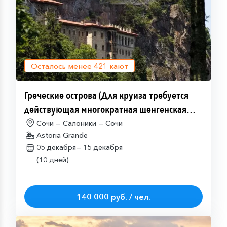
Осталось менее
421
кают
Греческие острова (Для круиза требуется
действующая многократная шенгенская
виза)
Сочи — Салоники — Сочи
Astoria Grande
05 декабря—
15 декабря
(10 дней)
140 000 руб. / чел.