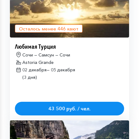
Осталось менее
446
кают
Любимая Турция
Сочи — Самсун — Сочи
Astoria Grande
02 декабря—
05 декабря
(3 дня)
43 500 руб. / чел.